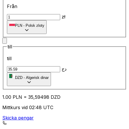
Från
zł
PLN
-
Polsk zloty
till
till
دج
DZD
-
Algerisk dinar
1.00
PLN
=
35
,59498
DZD
Mittkurs vid 02:48 UTC
Skicka pengar