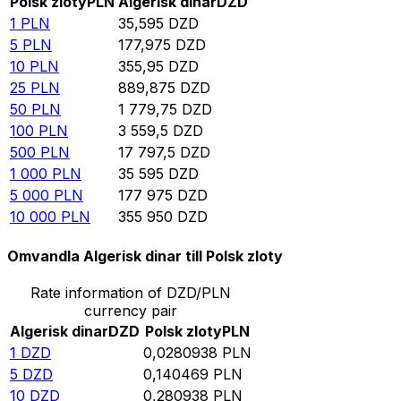
Polsk zloty
PLN
Algerisk dinar
DZD
1
PLN
35,595
DZD
5
PLN
177,975
DZD
10
PLN
355,95
DZD
25
PLN
889,875
DZD
50
PLN
1 779,75
DZD
100
PLN
3 559,5
DZD
500
PLN
17 797,5
DZD
1 000
PLN
35 595
DZD
5 000
PLN
177 975
DZD
10 000
PLN
355 950
DZD
Omvandla Algerisk dinar till Polsk zloty
Rate information of DZD/PLN
currency pair
Algerisk dinar
DZD
Polsk zloty
PLN
1
DZD
0,0280938
PLN
5
DZD
0,140469
PLN
10
DZD
0,280938
PLN