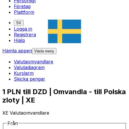
Personligt
Företag
Plattform
SV
Logga in
Registrera
Hjälp
Hämta appen
Växla meny
Valutaomvandlare
Valutadiagram
Kurslarm
Skicka pengar
1 PLN till DZD | Omvandla - till Polska
zloty | XE
XE Valutaomvandlare
Från