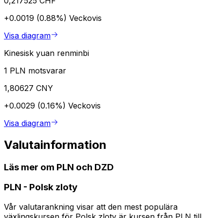
0,217525 CHF
+0.0019 (0.88%)
Veckovis
Visa diagram
Kinesisk yuan renminbi
1 PLN motsvarar
1,80627 CNY
+0.0029 (0.16%)
Veckovis
Visa diagram
Valutainformation
Läs mer om PLN och DZD
PLN
-
Polsk zloty
Vår valutarankning visar att den mest populära
växlingskursen för Polsk zloty är kursen från PLN till