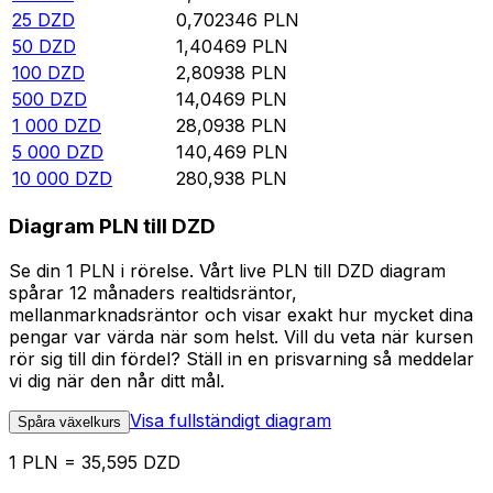
25
DZD
0,702346
PLN
50
DZD
1,40469
PLN
100
DZD
2,80938
PLN
500
DZD
14,0469
PLN
1 000
DZD
28,0938
PLN
5 000
DZD
140,469
PLN
10 000
DZD
280,938
PLN
Diagram PLN till DZD
Se din 1 PLN i rörelse. Vårt live PLN till DZD diagram
spårar 12 månaders realtidsräntor,
mellanmarknadsräntor och visar exakt hur mycket dina
pengar var värda när som helst. Vill du veta när kursen
rör sig till din fördel? Ställ in en prisvarning så meddelar
vi dig när den når ditt mål.
Visa fullständigt diagram
Spåra växelkurs
1 PLN = 35,595 DZD