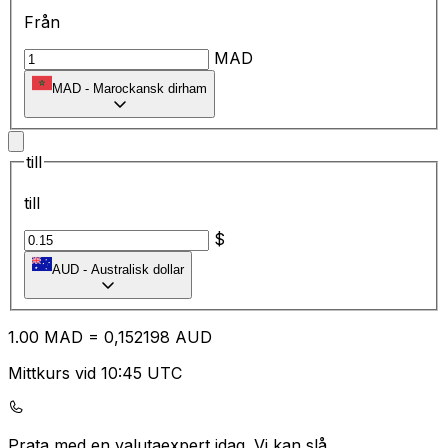
Från
MAD
MAD
-
Marockansk dirham
till
till
$
AUD
-
Australisk dollar
1.00
MAD
=
0,
152198
AUD
Mittkurs vid 10:45 UTC
Prata med en valutaexpert idag.
Vi kan slå