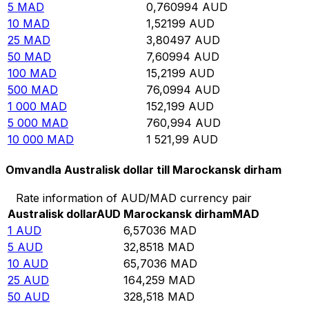
5
MAD
0,760994
AUD
10
MAD
1,52199
AUD
25
MAD
3,80497
AUD
50
MAD
7,60994
AUD
100
MAD
15,2199
AUD
500
MAD
76,0994
AUD
1 000
MAD
152,199
AUD
5 000
MAD
760,994
AUD
10 000
MAD
1 521,99
AUD
Omvandla Australisk dollar till Marockansk dirham
Rate information of AUD/MAD currency pair
Australisk dollar
AUD
Marockansk dirham
MAD
1
AUD
6,57036
MAD
5
AUD
32,8518
MAD
10
AUD
65,7036
MAD
25
AUD
164,259
MAD
50
AUD
328,518
MAD