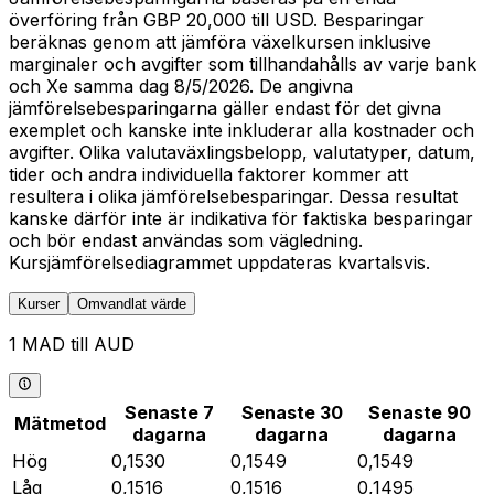
överföring från GBP 20,000 till USD. Besparingar
beräknas genom att jämföra växelkursen inklusive
marginaler och avgifter som tillhandahålls av varje bank
och Xe samma dag 8/5/2026. De angivna
jämförelsebesparingarna gäller endast för det givna
exemplet och kanske inte inkluderar alla kostnader och
avgifter. Olika valutaväxlingsbelopp, valutatyper, datum,
tider och andra individuella faktorer kommer att
resultera i olika jämförelsebesparingar. Dessa resultat
kanske därför inte är indikativa för faktiska besparingar
och bör endast användas som vägledning.
Kursjämförelsediagrammet uppdateras kvartalsvis.
Kurser
Omvandlat värde
1 MAD till AUD
Senaste 7
Senaste 30
Senaste 90
Mätmetod
dagarna
dagarna
dagarna
Hög
0,1530
0,1549
0,1549
Låg
0,1516
0,1516
0,1495