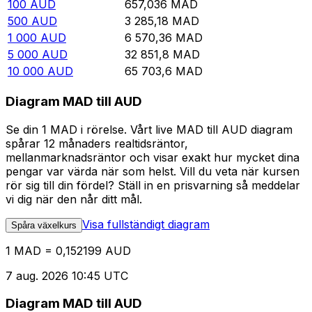
100
AUD
657,036
MAD
500
AUD
3 285,18
MAD
1 000
AUD
6 570,36
MAD
5 000
AUD
32 851,8
MAD
10 000
AUD
65 703,6
MAD
Diagram MAD till AUD
Se din 1 MAD i rörelse. Vårt live MAD till AUD diagram
spårar 12 månaders realtidsräntor,
mellanmarknadsräntor och visar exakt hur mycket dina
pengar var värda när som helst. Vill du veta när kursen
rör sig till din fördel? Ställ in en prisvarning så meddelar
vi dig när den når ditt mål.
Visa fullständigt diagram
Spåra växelkurs
1 MAD = 0,152199 AUD
7 aug. 2026 10:45 UTC
Diagram MAD till AUD