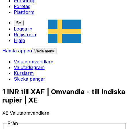
Personligt
Företag
Plattform
SV
Logga in
Registrera
Hjälp
Hämta appen
Växla meny
Valutaomvandlare
Valutadiagram
Kurslarm
Skicka pengar
1 INR till XAF | Omvandla - till Indiska
rupier | XE
XE Valutaomvandlare
Från