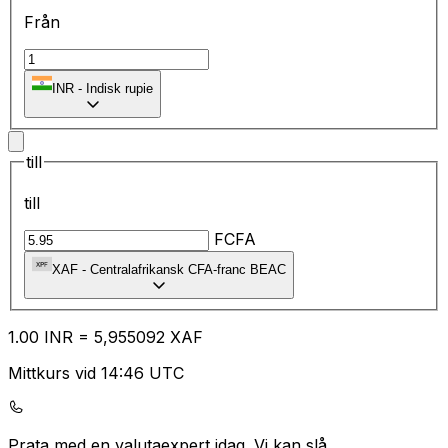
Från
₹
INR
-
Indisk rupie
till
till
FCFA
XAF
-
Centralafrikansk CFA-franc BEAC
1.00
INR
=
5,
955092
XAF
Mittkurs vid 14:46 UTC
Prata med en valutaexpert idag.
Vi kan slå