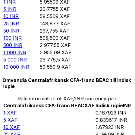
1
INR
5,95509
XAF
5
INR
29,7755
XAF
10
INR
59,5509
XAF
25
INR
148,877
XAF
50
INR
297,755
XAF
100
INR
595,509
XAF
500
INR
2 977,55
XAF
1 000
INR
5 955,09
XAF
5 000
INR
29 775,5
XAF
10 000
INR
59 550,9
XAF
Omvandla Centralafrikansk CFA-franc BEAC till Indisk
rupie
Rate information of XAF/INR currency pair
Centralafrikansk CFA-franc BEAC
XAF
Indisk rupie
INR
1
XAF
0,167923
INR
5
XAF
0,839617
INR
10
XAF
1,67923
INR
25
XAF
4,19809
INR