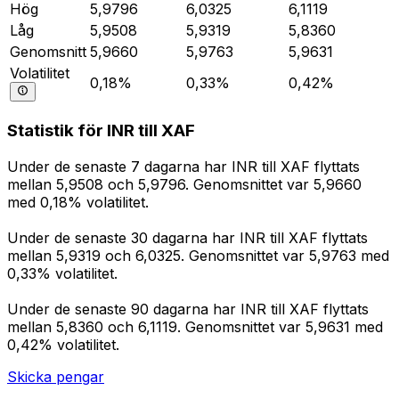
Hög
5,9796
6,0325
6,1119
Låg
5,9508
5,9319
5,8360
Genomsnitt
5,9660
5,9763
5,9631
Volatilitet
0,18%
0,33%
0,42%
Statistik för INR till XAF
Under de senaste 7 dagarna har INR till XAF flyttats
mellan 5,9508 och 5,9796. Genomsnittet var 5,9660
med 0,18% volatilitet.
Under de senaste 30 dagarna har INR till XAF flyttats
mellan 5,9319 och 6,0325. Genomsnittet var 5,9763 med
0,33% volatilitet.
Under de senaste 90 dagarna har INR till XAF flyttats
mellan 5,8360 och 6,1119. Genomsnittet var 5,9631 med
0,42% volatilitet.
Skicka pengar