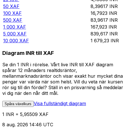
50
XAF
8,39617
INR
100
XAF
16,7923
INR
500
XAF
83,9617
INR
1 000
XAF
167,923
INR
5 000
XAF
839,617
INR
10 000
XAF
1 679,23
INR
Diagram INR till XAF
Se din 1 INR i rörelse. Vårt live INR till XAF diagram
spårar 12 månaders realtidsräntor,
mellanmarknadsräntor och visar exakt hur mycket dina
pengar var värda när som helst. Vill du veta när kursen
rör sig till din fördel? Ställ in en prisvarning så meddelar
vi dig när den når ditt mål.
Visa fullständigt diagram
Spåra växelkurs
1 INR = 5,95509 XAF
8 aug. 2026 14:46 UTC