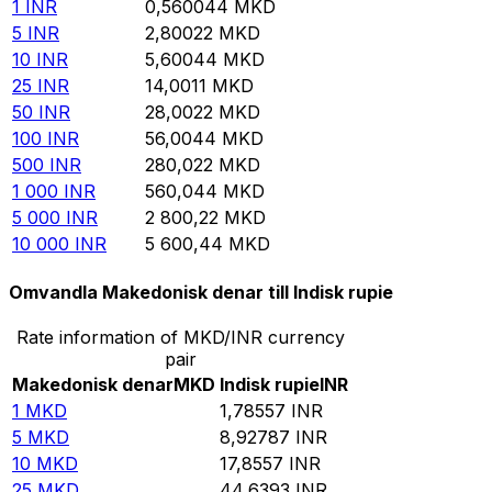
1
INR
0,560044
MKD
5
INR
2,80022
MKD
10
INR
5,60044
MKD
25
INR
14,0011
MKD
50
INR
28,0022
MKD
100
INR
56,0044
MKD
500
INR
280,022
MKD
1 000
INR
560,044
MKD
5 000
INR
2 800,22
MKD
10 000
INR
5 600,44
MKD
Omvandla Makedonisk denar till Indisk rupie
Rate information of MKD/INR currency
pair
Makedonisk denar
MKD
Indisk rupie
INR
1
MKD
1,78557
INR
5
MKD
8,92787
INR
10
MKD
17,8557
INR
25
MKD
44,6393
INR