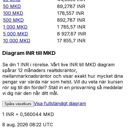
50
MKD
89,2787
INR
100
MKD
178,557
INR
500
MKD
892,787
INR
1 000
MKD
1 785,57
INR
5 000
MKD
8 927,87
INR
10 000
MKD
17 855,7
INR
Diagram INR till MKD
Se din 1 INR i rörelse. Vårt live INR till MKD diagram
spårar 12 månaders realtidsräntor,
mellanmarknadsräntor och visar exakt hur mycket dina
pengar var värda när som helst. Vill du veta när kursen
rör sig till din fördel? Ställ in en prisvarning så meddelar
vi dig när den når ditt mål.
Visa fullständigt diagram
Spåra växelkurs
1 INR = 0,560044 MKD
8 aug. 2026 08:22 UTC