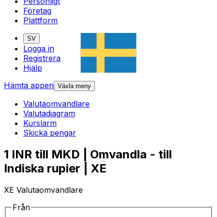
Personligt
Företag
Plattform
SV
Logga in
Registrera
Hjälp
Hämta appen
Växla meny
Valutaomvandlare
Valutadiagram
Kurslarm
Skicka pengar
1 INR till MKD | Omvandla - till
Indiska rupier | XE
XE Valutaomvandlare
Från