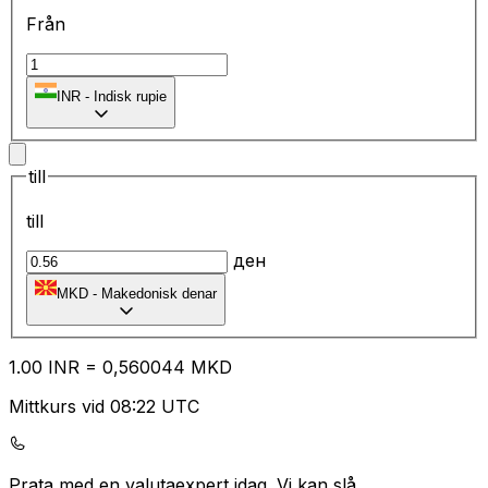
Från
₹
INR
-
Indisk rupie
till
till
ден
MKD
-
Makedonisk denar
1.00
INR
=
0,
560044
MKD
Mittkurs vid 08:22 UTC
Prata med en valutaexpert idag.
Vi kan slå