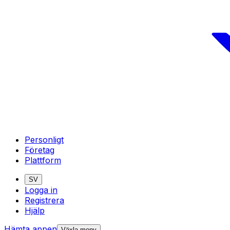
Personligt
Företag
Plattform
SV
Logga in
Registrera
Hjälp
Hämta appen
Växla meny