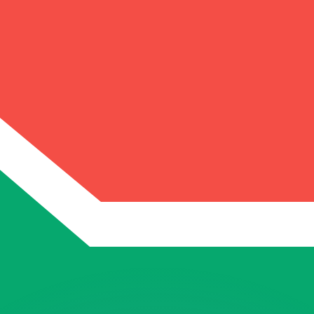
as kurser.
 görs endast i informationssyfte. Du kommer inte att få de