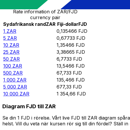
Rate information of ZAR/FJD
currency pair
Sydafrikansk rand
ZAR
Fiji-dollar
FJD
1
ZAR
0,135466
FJD
5
ZAR
0,67733
FJD
10
ZAR
1,35466
FJD
25
ZAR
3,38665
FJD
50
ZAR
6,7733
FJD
100
ZAR
13,5466
FJD
500
ZAR
67,733
FJD
1 000
ZAR
135,466
FJD
5 000
ZAR
677,33
FJD
10 000
ZAR
1 354,66
FJD
Diagram FJD till ZAR
Se din 1 FJD i rörelse. Vårt live FJD till ZAR diagram s
helst. Vill du veta när kursen rör sig till din fördel? Ställ 