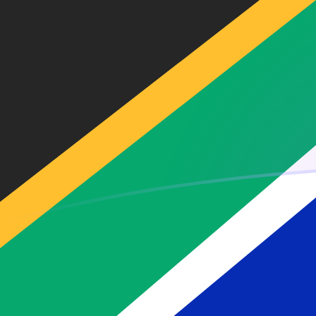
FJD till ZAR valutakurser idag
Omvandla Fiji-dollar till Sydafrikansk rand
Rate information of FJD/ZAR
currency pair
Fiji-dollar
FJD
Sydafrikansk rand
ZAR
1
FJD
7,38192
ZAR
5
FJD
36,9096
ZAR
10
FJD
73,8192
ZAR
25
FJD
184,548
ZAR
50
FJD
369,096
ZAR
100
FJD
738,192
ZAR
500
FJD
3 690,96
ZAR
1 000
FJD
7 381,92
ZAR
5 000
FJD
36 909,6
ZAR
10 000
FJD
73 819,2
ZAR
Omvandla Sydafrikansk rand till Fiji-dollar