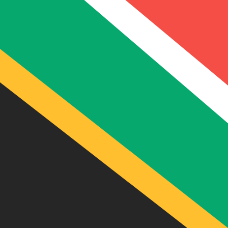
R
ZAR
-
Sydafrikansk rand
1.00
FJD
=
7,
381921
ZAR
Mittkurs vid 05:11 UTC
Prata med en valutaexpert idag.
Vi kan slå konkurrentern
Boka ett samtal
Vi använder mid-market-kursen för vår omvandlare. Det
Visste du att du kan skicka pengar utomlands med Xe?
Anmäl dig idag