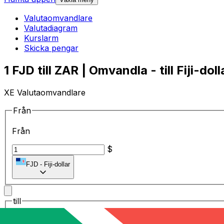
Valutaomvandlare
Valutadiagram
Kurslarm
Skicka pengar
1 FJD till ZAR | Omvandla - till Fiji-doll
XE Valutaomvandlare
Från
Från
$
FJD
-
Fiji-dollar
till
till