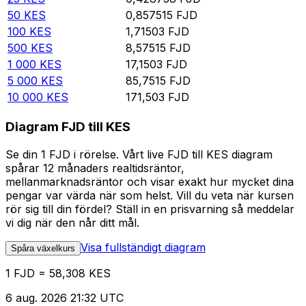
50
KES
0,857515
FJD
100
KES
1,71503
FJD
500
KES
8,57515
FJD
1 000
KES
17,1503
FJD
5 000
KES
85,7515
FJD
10 000
KES
171,503
FJD
Diagram FJD till KES
Se din 1 FJD i rörelse. Vårt live FJD till KES diagram
spårar 12 månaders realtidsräntor,
mellanmarknadsräntor och visar exakt hur mycket dina
pengar var värda när som helst. Vill du veta när kursen
rör sig till din fördel? Ställ in en prisvarning så meddelar
vi dig när den når ditt mål.
Visa fullständigt diagram
Spåra växelkurs
1 FJD = 58,308 KES
6 aug. 2026 21:32 UTC