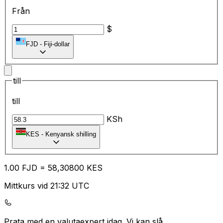
Från
$
FJD
-
Fiji-dollar
till
till
KSh
KES
-
Kenyansk shilling
1.00
FJD
=
58
,30800
KES
Mittkurs vid 21:32 UTC
Prata med en valutaexpert idag.
Vi kan slå