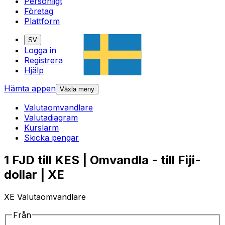
Personligt
Företag
Plattform
SV
Logga in
Registrera
Hjälp
Hämta appen
Växla meny
Valutaomvandlare
Valutadiagram
Kurslarm
Skicka pengar
1 FJD till KES | Omvandla - till Fiji-
dollar | XE
XE Valutaomvandlare
Från