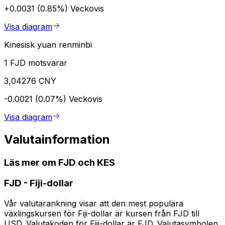
+0.0031 (0.85%)
Veckovis
Visa diagram
Kinesisk yuan renminbi
1 FJD motsvarar
3,04276 CNY
-0.0021 (0.07%)
Veckovis
Visa diagram
Valutainformation
Läs mer om FJD och KES
FJD
-
Fiji-dollar
Vår valutarankning visar att den mest populära
växlingskursen för Fiji-dollar är kursen från FJD till
USD. Valutakoden för Fiji-dollar är FJD. Valutasymbolen