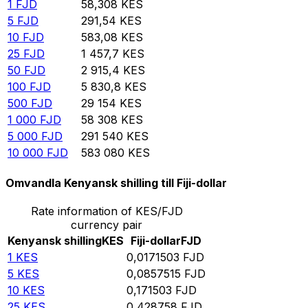
1
FJD
58,308
KES
5
FJD
291,54
KES
10
FJD
583,08
KES
25
FJD
1 457,7
KES
50
FJD
2 915,4
KES
100
FJD
5 830,8
KES
500
FJD
29 154
KES
1 000
FJD
58 308
KES
5 000
FJD
291 540
KES
10 000
FJD
583 080
KES
Omvandla Kenyansk shilling till Fiji-dollar
Rate information of KES/FJD
currency pair
Kenyansk shilling
KES
Fiji-dollar
FJD
1
KES
0,0171503
FJD
5
KES
0,0857515
FJD
10
KES
0,171503
FJD
25
KES
0,428758
FJD