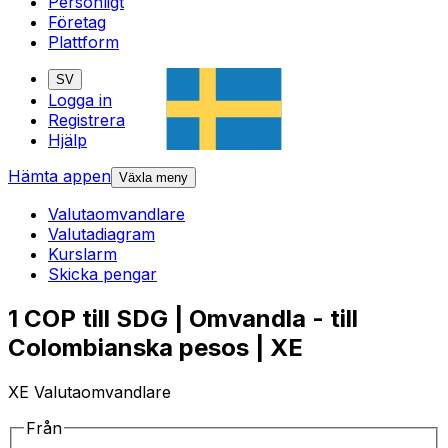
Personligt
Företag
Plattform
SV
Logga in
Registrera
Hjälp
Hämta appen
Växla meny
Valutaomvandlare
Valutadiagram
Kurslarm
Skicka pengar
1 COP till SDG | Omvandla - till
Colombianska pesos | XE
XE Valutaomvandlare
Från