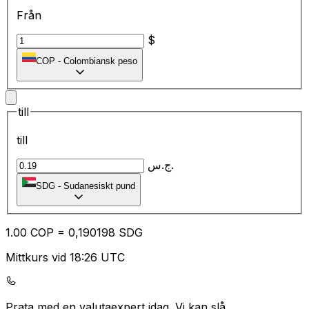
Från
$
COP
-
Colombiansk peso
till
till
ج.س.
SDG
-
Sudanesiskt pund
1.00
COP
=
0,
190198
SDG
Mittkurs vid 18:26 UTC
Prata med en valutaexpert idag.
Vi kan slå