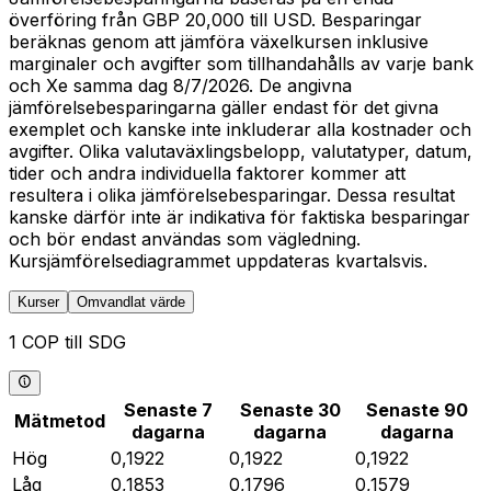
överföring från GBP 20,000 till USD. Besparingar
beräknas genom att jämföra växelkursen inklusive
marginaler och avgifter som tillhandahålls av varje bank
och Xe samma dag 8/7/2026. De angivna
jämförelsebesparingarna gäller endast för det givna
exemplet och kanske inte inkluderar alla kostnader och
avgifter. Olika valutaväxlingsbelopp, valutatyper, datum,
tider och andra individuella faktorer kommer att
resultera i olika jämförelsebesparingar. Dessa resultat
kanske därför inte är indikativa för faktiska besparingar
och bör endast användas som vägledning.
Kursjämförelsediagrammet uppdateras kvartalsvis.
Kurser
Omvandlat värde
1 COP till SDG
Senaste 7
Senaste 30
Senaste 90
Mätmetod
dagarna
dagarna
dagarna
Hög
0,1922
0,1922
0,1922
Låg
0,1853
0,1796
0,1579