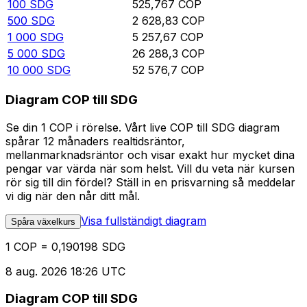
100
SDG
525,767
COP
500
SDG
2 628,83
COP
1 000
SDG
5 257,67
COP
5 000
SDG
26 288,3
COP
10 000
SDG
52 576,7
COP
Diagram COP till SDG
Se din 1 COP i rörelse. Vårt live COP till SDG diagram
spårar 12 månaders realtidsräntor,
mellanmarknadsräntor och visar exakt hur mycket dina
pengar var värda när som helst. Vill du veta när kursen
rör sig till din fördel? Ställ in en prisvarning så meddelar
vi dig när den når ditt mål.
Visa fullständigt diagram
Spåra växelkurs
1 COP = 0,190198 SDG
8 aug. 2026 18:26 UTC
Diagram COP till SDG