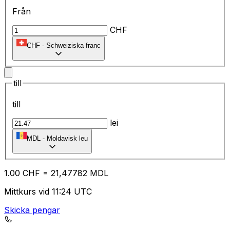
Från
CHF
CHF
-
Schweiziska franc
till
till
lei
MDL
-
Moldavisk leu
1.00
CHF
=
21
,47782
MDL
Mittkurs vid 11:24 UTC
Skicka pengar