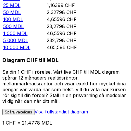
25
MDL
1,16399
CHF
50
MDL
2,32798
CHF
100
MDL
4,65596
CHF
500
MDL
23,2798
CHF
1 000
MDL
46,5596
CHF
5 000
MDL
232,798
CHF
10 000
MDL
465,596
CHF
Diagram CHF till MDL
Se din 1 CHF i rörelse. Vårt live CHF till MDL diagram
spårar 12 månaders realtidsräntor,
mellanmarknadsräntor och visar exakt hur mycket dina
pengar var värda när som helst. Vill du veta när kursen
rör sig till din fördel? Ställ in en prisvarning så meddelar
vi dig när den når ditt mål.
Visa fullständigt diagram
Spåra växelkurs
1 CHF = 21,4778 MDL