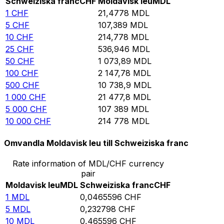
Schweiziska franc
CHF
Moldavisk leu
MDL
1
CHF
21,4778
MDL
5
CHF
107,389
MDL
10
CHF
214,778
MDL
25
CHF
536,946
MDL
50
CHF
1 073,89
MDL
100
CHF
2 147,78
MDL
500
CHF
10 738,9
MDL
1 000
CHF
21 477,8
MDL
5 000
CHF
107 389
MDL
10 000
CHF
214 778
MDL
Omvandla Moldavisk leu till Schweiziska franc
Rate information of MDL/CHF currency
pair
Moldavisk leu
MDL
Schweiziska franc
CHF
1
MDL
0,0465596
CHF
5
MDL
0,232798
CHF
10
MDL
0,465596
CHF