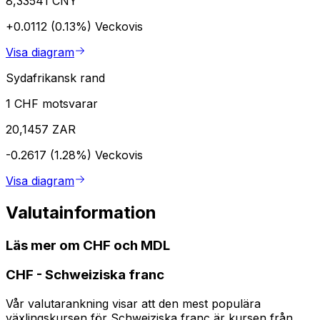
8,33541 CNY
+0.0112 (0.13%)
Veckovis
Visa diagram
Sydafrikansk rand
1 CHF motsvarar
20,1457 ZAR
-0.2617 (1.28%)
Veckovis
Visa diagram
Valutainformation
Läs mer om CHF och MDL
CHF
-
Schweiziska franc
Vår valutarankning visar att den mest populära
växlingskursen för Schweiziska franc är kursen från