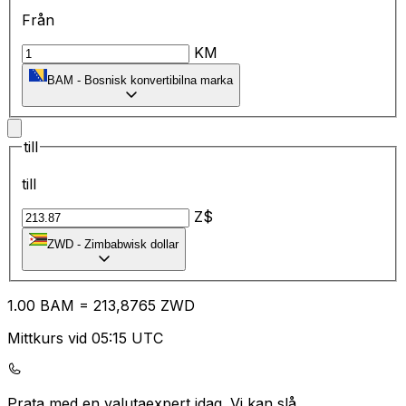
Från
KM
BAM
-
Bosnisk konvertibilna marka
till
till
Z$
ZWD
-
Zimbabwisk dollar
1.00
BAM
=
21
3,8765
ZWD
Mittkurs vid 05:15 UTC
Prata med en valutaexpert idag.
Vi kan slå