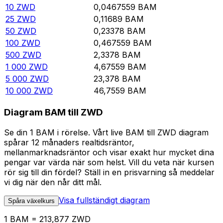
10
ZWD
0,0467559
BAM
25
ZWD
0,11689
BAM
50
ZWD
0,23378
BAM
100
ZWD
0,467559
BAM
500
ZWD
2,3378
BAM
1 000
ZWD
4,67559
BAM
5 000
ZWD
23,378
BAM
10 000
ZWD
46,7559
BAM
Diagram BAM till ZWD
Se din 1 BAM i rörelse. Vårt live BAM till ZWD diagram
spårar 12 månaders realtidsräntor,
mellanmarknadsräntor och visar exakt hur mycket dina
pengar var värda när som helst. Vill du veta när kursen
rör sig till din fördel? Ställ in en prisvarning så meddelar
vi dig när den når ditt mål.
Visa fullständigt diagram
Spåra växelkurs
1 BAM = 213,877 ZWD