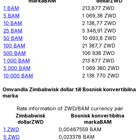
marka
BAM
dollar
ZWD
1
BAM
213,877
ZWD
5
BAM
1 069,38
ZWD
10
BAM
2 138,77
ZWD
25
BAM
5 346,91
ZWD
50
BAM
10 693,8
ZWD
100
BAM
21 387,7
ZWD
500
BAM
106 938
ZWD
1 000
BAM
213 877
ZWD
5 000
BAM
1 069 380
ZWD
10 000
BAM
2 138 770
ZWD
Omvandla Zimbabwisk dollar till Bosnisk konvertibilna
marka
Rate information of ZWD/BAM currency pair
Zimbabwisk
Bosnisk konvertibilna
dollar
ZWD
marka
BAM
1
ZWD
0,00467559
BAM
5
ZWD
0,023378
BAM