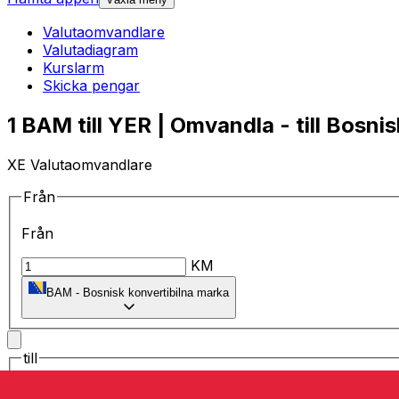
Valutaomvandlare
Valutadiagram
Kurslarm
Skicka pengar
1 BAM till YER | Omvandla - till Bosni
XE Valutaomvandlare
Från
Från
KM
BAM
-
Bosnisk konvertibilna marka
till
till