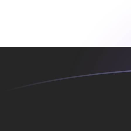
BAM till YER valutakurser idag
Omvandla Bosnisk konvertibilna marka till Jemenitisk ri
Rate information of BAM/YER currency pair
Bosnisk konvertibilna marka
BAM
Jemenitisk rial
YER
1
BAM
140,317
YER
5
BAM
701,586
YER
10
BAM
1 403,17
YER
25
BAM
3 507,93
YER
50
BAM
7 015,86
YER
100
BAM
14 031,7
YER
500
BAM
70 158,6
YER
1 000
BAM
140 317
YER
5 000
BAM
701 586
YER
10 000
BAM
1 403 170
YER
Omvandla Jemenitisk rial till Bosnisk konvertibilna mar