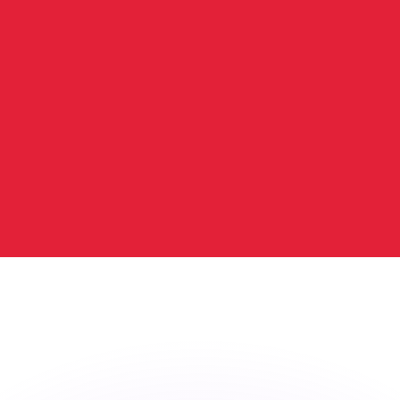
as kurser.
 görs endast i informationssyfte. Du kommer inte att få de