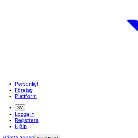
Personligt
Företag
Plattform
SV
Logga in
Registrera
Hjälp
Hämta appen
Växla meny