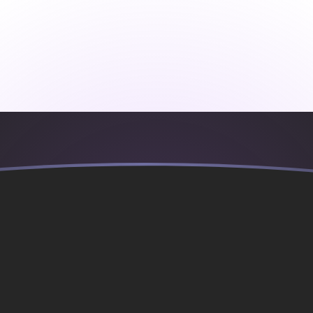
al
ka