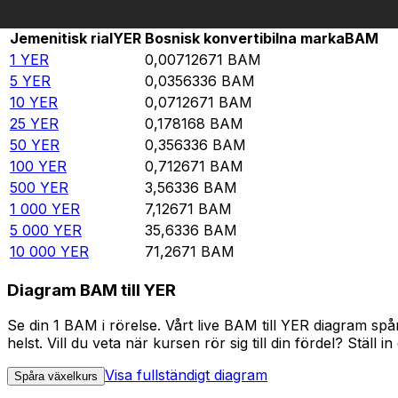
Rate information of YER/BAM currency pair
Jemenitisk rial
YER
Bosnisk konvertibilna marka
BAM
1
YER
0,00712671
BAM
5
YER
0,0356336
BAM
10
YER
0,0712671
BAM
25
YER
0,178168
BAM
50
YER
0,356336
BAM
100
YER
0,712671
BAM
500
YER
3,56336
BAM
1 000
YER
7,12671
BAM
5 000
YER
35,6336
BAM
10 000
YER
71,2671
BAM
Diagram BAM till YER
Se din 1 BAM i rörelse. Vårt live BAM till YER diagram s
helst. Vill du veta när kursen rör sig till din fördel? Ställ 
Visa fullständigt diagram
Spåra växelkurs