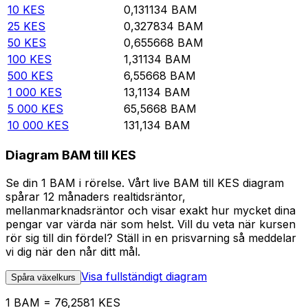
10
KES
0,131134
BAM
25
KES
0,327834
BAM
50
KES
0,655668
BAM
100
KES
1,31134
BAM
500
KES
6,55668
BAM
1 000
KES
13,1134
BAM
5 000
KES
65,5668
BAM
10 000
KES
131,134
BAM
Diagram BAM till KES
Se din 1 BAM i rörelse. Vårt live BAM till KES diagram
spårar 12 månaders realtidsräntor,
mellanmarknadsräntor och visar exakt hur mycket dina
pengar var värda när som helst. Vill du veta när kursen
rör sig till din fördel? Ställ in en prisvarning så meddelar
vi dig när den når ditt mål.
Visa fullständigt diagram
Spåra växelkurs
1 BAM = 76,2581 KES