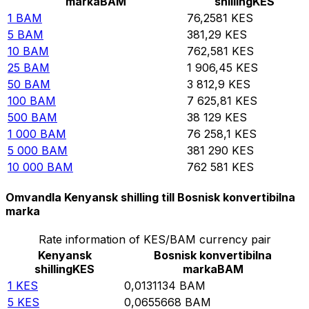
marka
BAM
shilling
KES
1
BAM
76,2581
KES
5
BAM
381,29
KES
10
BAM
762,581
KES
25
BAM
1 906,45
KES
50
BAM
3 812,9
KES
100
BAM
7 625,81
KES
500
BAM
38 129
KES
1 000
BAM
76 258,1
KES
5 000
BAM
381 290
KES
10 000
BAM
762 581
KES
Omvandla Kenyansk shilling till Bosnisk konvertibilna
marka
Rate information of KES/BAM currency pair
Kenyansk
Bosnisk konvertibilna
shilling
KES
marka
BAM
1
KES
0,0131134
BAM
5
KES
0,0655668
BAM