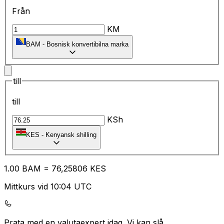
Från
KM
BAM
-
Bosnisk konvertibilna marka
till
till
KSh
KES
-
Kenyansk shilling
1.00
BAM
=
76
,25806
KES
Mittkurs vid 10:04 UTC
Prata med en valutaexpert idag.
Vi kan slå