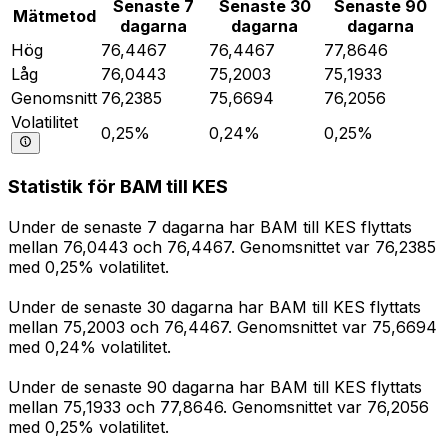
Senaste 7
Senaste 30
Senaste 90
Mätmetod
dagarna
dagarna
dagarna
Hög
76,4467
76,4467
77,8646
Låg
76,0443
75,2003
75,1933
Genomsnitt
76,2385
75,6694
76,2056
Volatilitet
0,25%
0,24%
0,25%
Statistik för BAM till KES
Under de senaste 7 dagarna har BAM till KES flyttats
mellan 76,0443 och 76,4467. Genomsnittet var 76,2385
med 0,25% volatilitet.
Under de senaste 30 dagarna har BAM till KES flyttats
mellan 75,2003 och 76,4467. Genomsnittet var 75,6694
med 0,24% volatilitet.
Under de senaste 90 dagarna har BAM till KES flyttats
mellan 75,1933 och 77,8646. Genomsnittet var 76,2056
med 0,25% volatilitet.