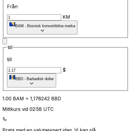
Från
KM
BAM
-
Bosnisk konvertibilna marka
till
till
$
BBD
-
Barbadisk dollar
1.00
BAM
=
1,
178242
BBD
Mittkurs vid 02:58 UTC
Prata med en valutaexpert idag.
Vi kan slå