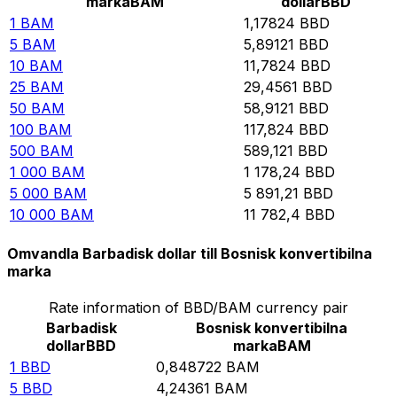
marka
BAM
dollar
BBD
1
BAM
1,17824
BBD
5
BAM
5,89121
BBD
10
BAM
11,7824
BBD
25
BAM
29,4561
BBD
50
BAM
58,9121
BBD
100
BAM
117,824
BBD
500
BAM
589,121
BBD
1 000
BAM
1 178,24
BBD
5 000
BAM
5 891,21
BBD
10 000
BAM
11 782,4
BBD
Omvandla Barbadisk dollar till Bosnisk konvertibilna
marka
Rate information of BBD/BAM currency pair
Barbadisk
Bosnisk konvertibilna
dollar
BBD
marka
BAM
1
BBD
0,848722
BAM
5
BBD
4,24361
BAM