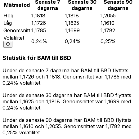
Senaste 7
Senaste 30
Senaste 90
Mätmetod
dagarna
dagarna
dagarna
Hög
1,1818
1,1818
1,2055
Låg
1,1726
1,1625
1,1610
Genomsnitt
1,1785
1,1699
1,1782
Volatilitet
0,24%
0,24%
0,25%
Statistik för BAM till BBD
Under de senaste 7 dagarna har BAM till BBD flyttats
mellan 1,1726 och 1,1818. Genomsnittet var 1,1785 med
0,24% volatilitet.
Under de senaste 30 dagarna har BAM till BBD flyttats
mellan 1,1625 och 1,1818. Genomsnittet var 1,1699 med
0,24% volatilitet.
Under de senaste 90 dagarna har BAM till BBD flyttats
mellan 1,1610 och 1,2055. Genomsnittet var 1,1782 med
0,25% volatilitet.