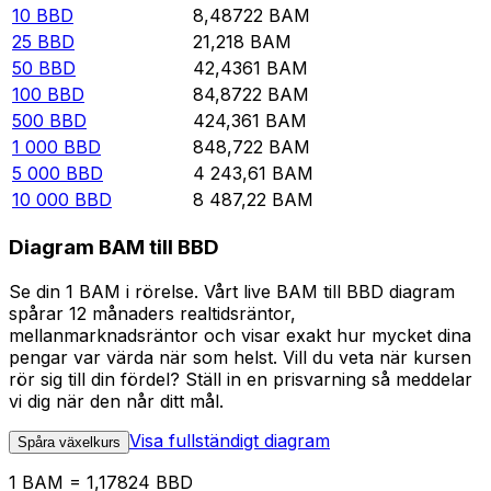
10
BBD
8,48722
BAM
25
BBD
21,218
BAM
50
BBD
42,4361
BAM
100
BBD
84,8722
BAM
500
BBD
424,361
BAM
1 000
BBD
848,722
BAM
5 000
BBD
4 243,61
BAM
10 000
BBD
8 487,22
BAM
Diagram BAM till BBD
Se din 1 BAM i rörelse. Vårt live BAM till BBD diagram
spårar 12 månaders realtidsräntor,
mellanmarknadsräntor och visar exakt hur mycket dina
pengar var värda när som helst. Vill du veta när kursen
rör sig till din fördel? Ställ in en prisvarning så meddelar
vi dig när den når ditt mål.
Visa fullständigt diagram
Spåra växelkurs
1 BAM = 1,17824 BBD