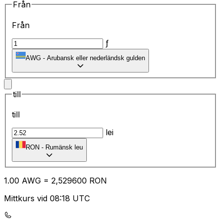
Från
Från
ƒ
AWG
-
Arubansk eller nederländsk gulden
till
till
lei
RON
-
Rumänsk leu
1.00
AWG
=
2,
529600
RON
Mittkurs vid 08:18 UTC