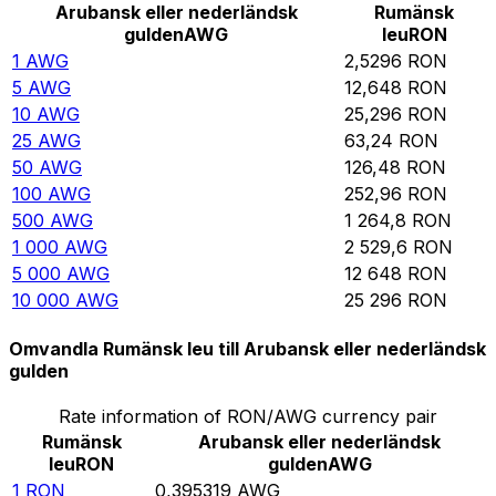
Arubansk eller nederländsk
Rumänsk
gulden
AWG
leu
RON
1
AWG
2,5296
RON
5
AWG
12,648
RON
10
AWG
25,296
RON
25
AWG
63,24
RON
50
AWG
126,48
RON
100
AWG
252,96
RON
500
AWG
1 264,8
RON
1 000
AWG
2 529,6
RON
5 000
AWG
12 648
RON
10 000
AWG
25 296
RON
Omvandla Rumänsk leu till Arubansk eller nederländsk
gulden
Rate information of RON/AWG currency pair
Rumänsk
Arubansk eller nederländsk
leu
RON
gulden
AWG
1
RON
0,395319
AWG