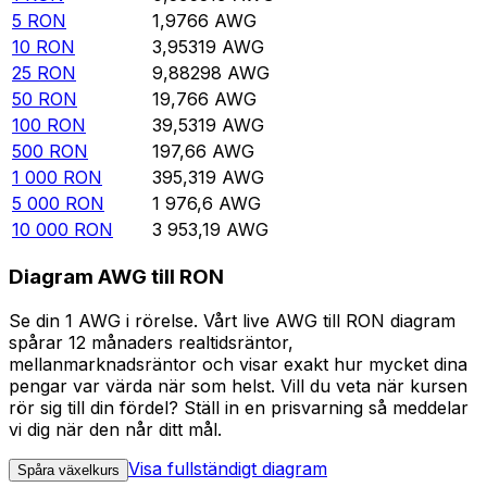
5
RON
1,9766
AWG
10
RON
3,95319
AWG
25
RON
9,88298
AWG
50
RON
19,766
AWG
100
RON
39,5319
AWG
500
RON
197,66
AWG
1 000
RON
395,319
AWG
5 000
RON
1 976,6
AWG
10 000
RON
3 953,19
AWG
Diagram AWG till RON
Se din 1 AWG i rörelse. Vårt live AWG till RON diagram
spårar 12 månaders realtidsräntor,
mellanmarknadsräntor och visar exakt hur mycket dina
pengar var värda när som helst. Vill du veta när kursen
rör sig till din fördel? Ställ in en prisvarning så meddelar
vi dig när den når ditt mål.
Visa fullständigt diagram
Spåra växelkurs