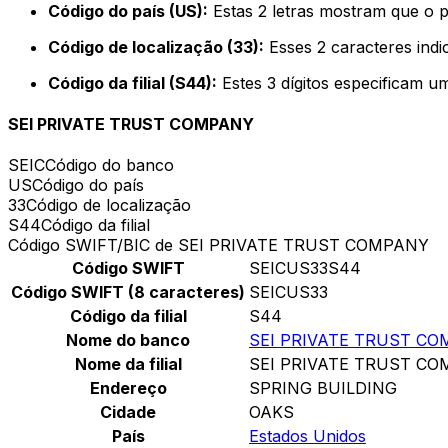
Código do país (US):
Estas 2 letras mostram que o p
Código de localização (33):
Esses 2 caracteres indi
Código da filial (S44):
Estes 3 dígitos especificam u
SEI PRIVATE TRUST COMPANY
SEIC
Código do banco
US
Código do país
33
Código de localização
S44
Código da filial
Código SWIFT/BIC de SEI PRIVATE TRUST COMPANY
Código SWIFT
SEICUS33S44
Código SWIFT (8 caracteres)
SEICUS33
Código da filial
S44
Nome do banco
SEI PRIVATE TRUST C
Nome da filial
SEI PRIVATE TRUST C
Endereço
SPRING BUILDING
Cidade
OAKS
País
Estados Unidos