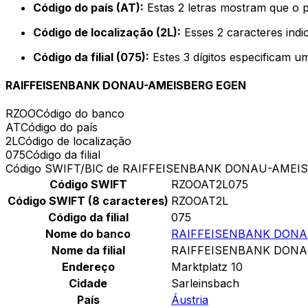
Código do país (AT):
Estas 2 letras mostram que o p
Código de localização (2L):
Esses 2 caracteres indi
Código da filial (075):
Estes 3 dígitos especificam u
RAIFFEISENBANK DONAU-AMEISBERG EGEN
RZOO
Código do banco
AT
Código do país
2L
Código de localização
075
Código da filial
Código SWIFT/BIC de RAIFFEISENBANK DONAU-AMEI
Código SWIFT
RZOOAT2L075
Código SWIFT (8 caracteres)
RZOOAT2L
Código da filial
075
Nome do banco
RAIFFEISENBANK DONA
Nome da filial
RAIFFEISENBANK DONA
Endereço
Marktplatz 10
Cidade
Sarleinsbach
País
Áustria