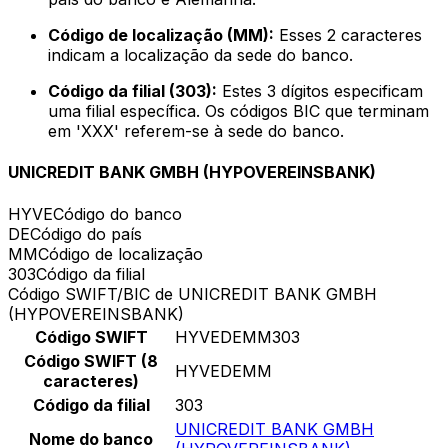
Código de localização (MM):
Esses 2 caracteres
indicam a localização da sede do banco.
Código da filial (303):
Estes 3 dígitos especificam
uma filial específica. Os códigos BIC que terminam
em 'XXX' referem-se à sede do banco.
UNICREDIT BANK GMBH (HYPOVEREINSBANK)
HYVE
Código do banco
DE
Código do país
MM
Código de localização
303
Código da filial
Código SWIFT/BIC de UNICREDIT BANK GMBH
(HYPOVEREINSBANK)
Código SWIFT
HYVEDEMM303
Código SWIFT (8
HYVEDEMM
caracteres)
Código da filial
303
UNICREDIT BANK GMBH
Nome do banco