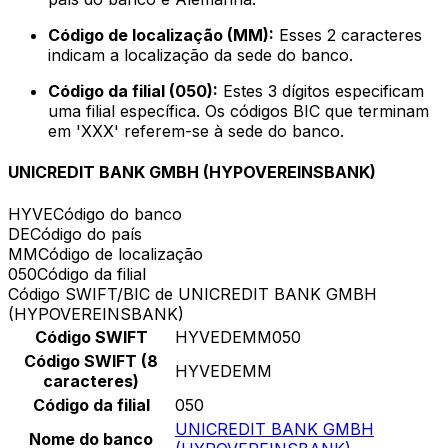
Código de localização (MM):
Esses 2 caracteres
indicam a localização da sede do banco.
Código da filial (050):
Estes 3 dígitos especificam
uma filial específica. Os códigos BIC que terminam
em 'XXX' referem-se à sede do banco.
UNICREDIT BANK GMBH (HYPOVEREINSBANK)
HYVE
Código do banco
DE
Código do país
MM
Código de localização
050
Código da filial
Código SWIFT/BIC de UNICREDIT BANK GMBH
(HYPOVEREINSBANK)
Código SWIFT
HYVEDEMM050
Código SWIFT (8
HYVEDEMM
caracteres)
Código da filial
050
UNICREDIT BANK GMBH
Nome do banco