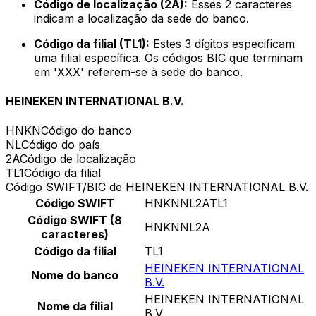
Código de localização (2A):
Esses 2 caracteres
indicam a localização da sede do banco.
Código da filial (TL1):
Estes 3 dígitos especificam
uma filial específica. Os códigos BIC que terminam
em 'XXX' referem-se à sede do banco.
HEINEKEN INTERNATIONAL B.V.
HNKN
Código do banco
NL
Código do país
2A
Código de localização
TL1
Código da filial
Código SWIFT/BIC de HEINEKEN INTERNATIONAL B.V.
Código SWIFT
HNKNNL2ATL1
Código SWIFT (8
HNKNNL2A
caracteres)
Código da filial
TL1
HEINEKEN INTERNATIONAL
Nome do banco
B.V.
HEINEKEN INTERNATIONAL
Nome da filial
B.V.