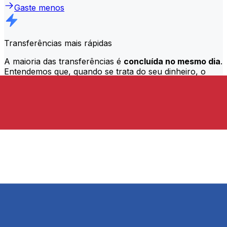
Gaste menos
Transferências mais rápidas
A maioria das transferências é
concluída no mesmo dia
.
Entendemos que, quando se trata do seu dinheiro, o
momento certo é crucial.
Enviar mais rápido
Perguntas frequentes
O que é um código SWIFT e por que preciso dele em Holanda?
O código SWIFT — também conhecido como BIC
(Código de Identificação Bancária) — é um padrão
internacional para identificar bancos e instituições
financeiras. Você precisará do código SWIFT correto
em Holanda para enviar ou receber transferências
bancárias internacionais com precisão e segurança.