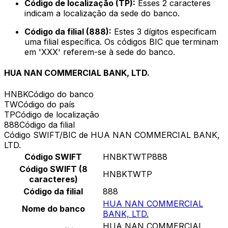
Código de localização (TP):
Esses 2 caracteres
indicam a localização da sede do banco.
Código da filial (888):
Estes 3 dígitos especificam
uma filial específica. Os códigos BIC que terminam
em 'XXX' referem-se à sede do banco.
HUA NAN COMMERCIAL BANK, LTD.
HNBK
Código do banco
TW
Código do país
TP
Código de localização
888
Código da filial
Código SWIFT/BIC de HUA NAN COMMERCIAL BANK,
LTD.
Código SWIFT
HNBKTWTP888
Código SWIFT (8
HNBKTWTP
caracteres)
Código da filial
888
HUA NAN COMMERCIAL
Nome do banco
BANK, LTD.
HUA NAN COMMERCIAL