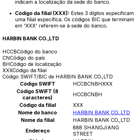
indicam a localização da sede do banco.
Código da filial (XXX):
Estes 3 dígitos especificam
uma filial específica. Os códigos BIC que terminam
em 'XXX' referem-se à sede do banco.
HARBIN BANK CO.,LTD
HCCB
Código do banco
CN
Código do país
BH
Código de localização
XXX
Código da filial
Código SWIFT/BIC de HARBIN BANK CO.,LTD
Código SWIFT
HCCBCNBHXXX
Código SWIFT (8
HCCBCNBH
caracteres)
Código da filial
XXX
Nome do banco
HARBIN BANK CO.,LTD
Nome da filial
HARBIN BANK CO.,LTD
888 SHANGJIANG
Endereço
STREET