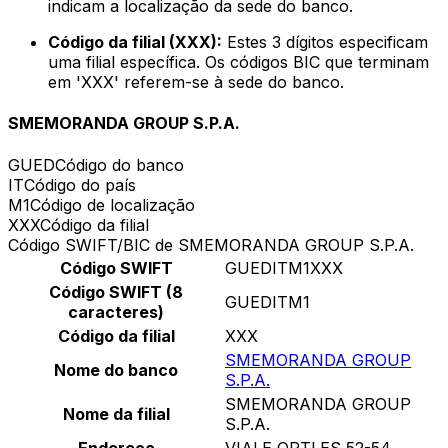
indicam a localização da sede do banco.
Código da filial (XXX):
Estes 3 dígitos especificam
uma filial específica. Os códigos BIC que terminam
em 'XXX' referem-se à sede do banco.
SMEMORANDA GROUP S.P.A.
GUED
Código do banco
IT
Código do país
M1
Código de localização
XXX
Código da filial
Código SWIFT/BIC de SMEMORANDA GROUP S.P.A.
Código SWIFT
GUEDITM1XXX
Código SWIFT (8
GUEDITM1
caracteres)
Código da filial
XXX
SMEMORANDA GROUP
Nome do banco
S.P.A.
SMEMORANDA GROUP
Nome da filial
S.P.A.
Endereço
VIALE ORTLES 52-54