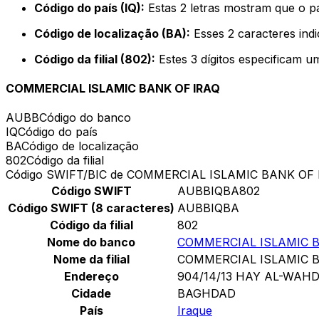
Código do país (IQ):
Estas 2 letras mostram que o p
Código de localização (BA):
Esses 2 caracteres ind
Código da filial (802):
Estes 3 dígitos especificam u
COMMERCIAL ISLAMIC BANK OF IRAQ
AUBB
Código do banco
IQ
Código do país
BA
Código de localização
802
Código da filial
Código SWIFT/BIC de COMMERCIAL ISLAMIC BANK OF 
Código SWIFT
AUBBIQBA802
Código SWIFT (8 caracteres)
AUBBIQBA
Código da filial
802
Nome do banco
COMMERCIAL ISLAMIC B
Nome da filial
COMMERCIAL ISLAMIC B
Endereço
904/14/13 HAY AL-WAH
Cidade
BAGHDAD
País
Iraque