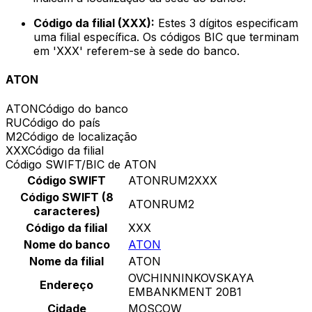
Código da filial (XXX):
Estes 3 dígitos especificam
uma filial específica. Os códigos BIC que terminam
em 'XXX' referem-se à sede do banco.
ATON
ATON
Código do banco
RU
Código do país
M2
Código de localização
XXX
Código da filial
Código SWIFT/BIC de ATON
Código SWIFT
ATONRUM2XXX
Código SWIFT (8
ATONRUM2
caracteres)
Código da filial
XXX
Nome do banco
ATON
Nome da filial
ATON
OVCHINNINKOVSKAYA
Endereço
EMBANKMENT 20B1
Cidade
MOSCOW