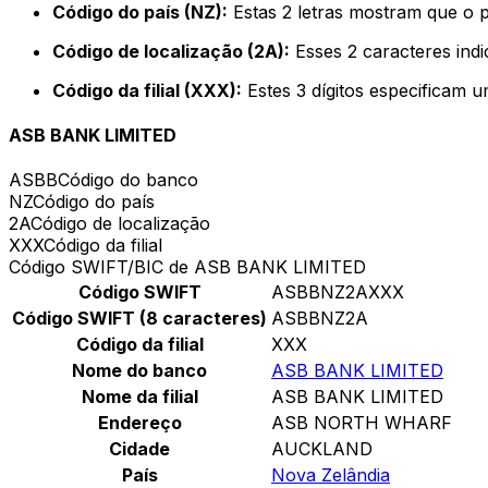
Código do país (NZ):
Estas 2 letras mostram que o 
Código de localização (2A):
Esses 2 caracteres indi
Código da filial (XXX):
Estes 3 dígitos especificam u
ASB BANK LIMITED
ASBB
Código do banco
NZ
Código do país
2A
Código de localização
XXX
Código da filial
Código SWIFT/BIC de ASB BANK LIMITED
Código SWIFT
ASBBNZ2AXXX
Código SWIFT (8 caracteres)
ASBBNZ2A
Código da filial
XXX
Nome do banco
ASB BANK LIMITED
Nome da filial
ASB BANK LIMITED
Endereço
ASB NORTH WHARF
Cidade
AUCKLAND
País
Nova Zelândia