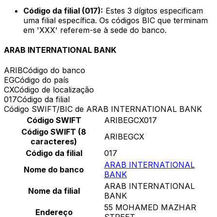
Código da filial (017):
Estes 3 dígitos especificam
uma filial específica. Os códigos BIC que terminam
em 'XXX' referem-se à sede do banco.
ARAB INTERNATIONAL BANK
ARIB
Código do banco
EG
Código do país
CX
Código de localização
017
Código da filial
Código SWIFT/BIC de ARAB INTERNATIONAL BANK
Código SWIFT
ARIBEGCX017
Código SWIFT (8
ARIBEGCX
caracteres)
Código da filial
017
ARAB INTERNATIONAL
Nome do banco
BANK
ARAB INTERNATIONAL
Nome da filial
BANK
55 MOHAMED MAZHAR
Endereço
STREET