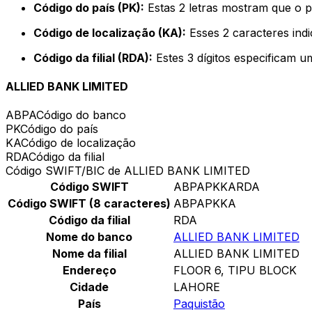
Código do país (PK):
Estas 2 letras mostram que o p
Código de localização (KA):
Esses 2 caracteres ind
Código da filial (RDA):
Estes 3 dígitos especificam u
ALLIED BANK LIMITED
ABPA
Código do banco
PK
Código do país
KA
Código de localização
RDA
Código da filial
Código SWIFT/BIC de ALLIED BANK LIMITED
Código SWIFT
ABPAPKKARDA
Código SWIFT (8 caracteres)
ABPAPKKA
Código da filial
RDA
Nome do banco
ALLIED BANK LIMITED
Nome da filial
ALLIED BANK LIMITED
Endereço
FLOOR 6, TIPU BLOCK
Cidade
LAHORE
País
Paquistão