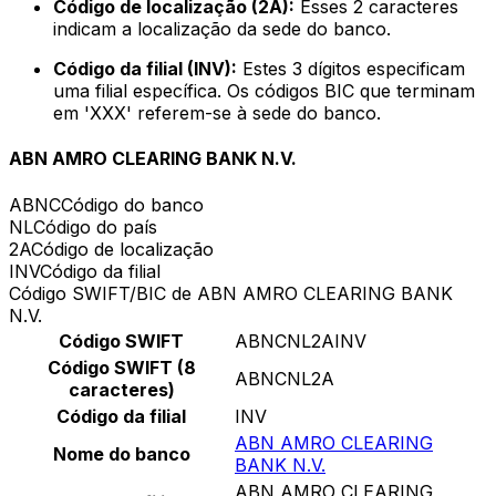
Código de localização (2A):
Esses 2 caracteres
indicam a localização da sede do banco.
Código da filial (INV):
Estes 3 dígitos especificam
uma filial específica. Os códigos BIC que terminam
em 'XXX' referem-se à sede do banco.
ABN AMRO CLEARING BANK N.V.
ABNC
Código do banco
NL
Código do país
2A
Código de localização
INV
Código da filial
Código SWIFT/BIC de ABN AMRO CLEARING BANK
N.V.
Código SWIFT
ABNCNL2AINV
Código SWIFT (8
ABNCNL2A
caracteres)
Código da filial
INV
ABN AMRO CLEARING
Nome do banco
BANK N.V.
ABN AMRO CLEARING