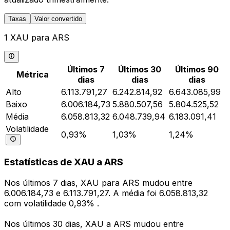
Taxas
Valor convertido
1 XAU para ARS
Últimos 7
Últimos 30
Últimos 90
Métrica
dias
dias
dias
Alto
6.113.791,27
6.242.814,92
6.643.085,99
Baixo
6.006.184,73
5.880.507,56
5.804.525,52
Média
6.058.813,32
6.048.739,94
6.183.091,41
Volatilidade
0,93%
1,03%
1,24%
Estatísticas de XAU a ARS
Nos últimos 7 dias, XAU para ARS mudou entre
6.006.184,73 e 6.113.791,27. A média foi 6.058.813,32
com volatilidade 0,93% .
Nos últimos 30 dias, XAU a ARS mudou entre