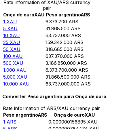
Rate information of XAU/ARS currency
pair
Onça de ouro
XAU
Peso argentino
ARS
1
XAU
6.373.700
ARS
5
XAU
31.868.500
ARS
10
XAU
63.737.000
ARS
25
XAU
159.342.000
ARS
50
XAU
318.685.000
ARS
100
XAU
637.370.000
ARS
500
XAU
3.186.850.000
ARS
1.000
XAU
6.373.700.000
ARS
5.000
XAU
31.868.500.000
ARS
10.000
XAU
63.737.000.000
ARS
Converter Peso argentino para Onça de ouro
Rate information of ARS/XAU currency pair
Peso argentino
ARS
Onça de ouro
XAU
1
ARS
0,000000156895
XAU
5
ARS
0,000000784474
XAU