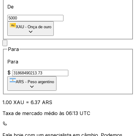
De
XAU
-
Onça de ouro
Para
Para
$
ARS
-
Peso argentino
1.00
XAU
=
6.37
ARS
Taxa de mercado médio às 06:13 UTC
Fale hoje com um especialista em câmbio.
Podemos