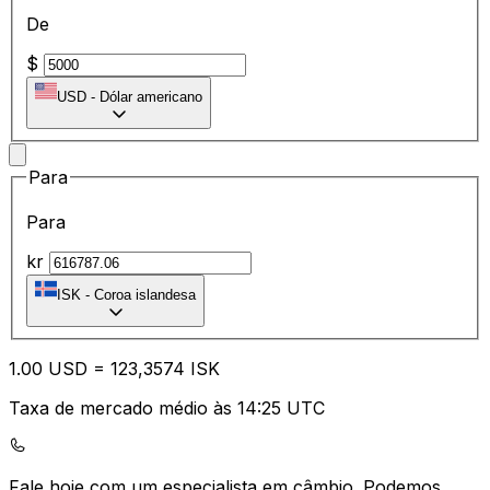
De
$
USD
-
Dólar americano
Para
Para
kr
ISK
-
Coroa islandesa
1.00
USD
=
12
3,3574
ISK
Taxa de mercado médio às 14:25 UTC
Fale hoje com um especialista em câmbio.
Podemos