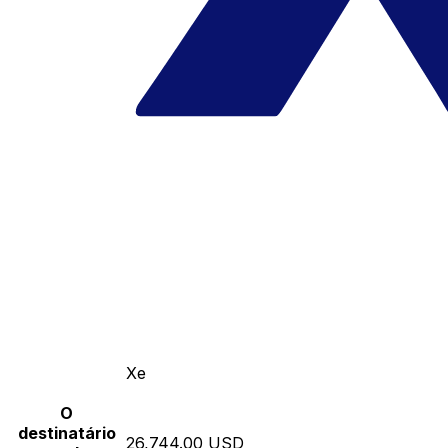
Xe
O
destinatário
26,744.00 USD