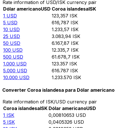
Rate information of USD/ISK currency pair
Dólar americano
USD
Coroa islandesa
ISK
1
USD
123,357
ISK
5
USD
616,787
ISK
10
USD
1.233,57
ISK
25
USD
3.083,94
ISK
50
USD
6.167,87
ISK
100
USD
12.335,7
ISK
500
USD
61.678,7
ISK
1.000
USD
123.357
ISK
5.000
USD
616.787
ISK
10.000
USD
1.233.570
ISK
Converter Coroa islandesa para Dólar americano
Rate information of ISK/USD currency pair
Coroa islandesa
ISK
Dólar americano
USD
1
ISK
0,00810653
USD
5
ISK
0,0405326
USD