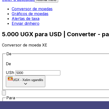
Conversor de moedas
Gráficos de moedas
Alertas de taxa
Enviar dinheiro
5.000 UGX para USD | Converter - pa
Conversor de moeda XE
De
De
USh
UGX
-
Xelim ugandês
Para
Para