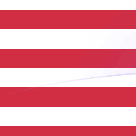
Taxas de câmbio de UGX para USD ho
Converter Xelim ugandês para Dólar americano
Rate information of UGX/USD currency
pair
Xelim ugandês
UGX
Dólar americano
USD
1
UGX
0,000268344
USD
5
UGX
0,00134172
USD
10
UGX
0,00268344
USD
25
UGX
0,00670861
USD
50
UGX
0,0134172
USD
100
UGX
0,0268344
USD
500
UGX
0,134172
USD
1.000
UGX
0,268344
USD
5.000
UGX
1,34172
USD
10.000
UGX
2,68344
USD
Converter Dólar americano para Xelim ugandês