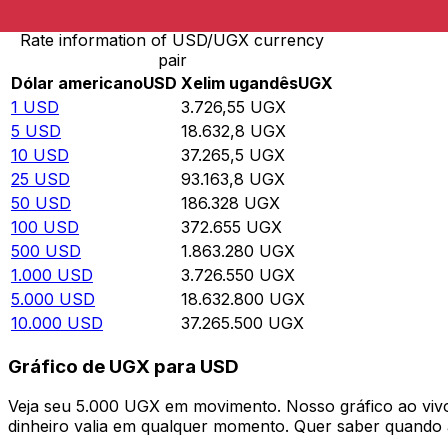
Rate information of USD/UGX currency
pair
Dólar americano
USD
Xelim ugandês
UGX
1
USD
3.726,55
UGX
5
USD
18.632,8
UGX
10
USD
37.265,5
UGX
25
USD
93.163,8
UGX
50
USD
186.328
UGX
100
USD
372.655
UGX
500
USD
1.863.280
UGX
1.000
USD
3.726.550
UGX
5.000
USD
18.632.800
UGX
10.000
USD
37.265.500
UGX
Gráfico de UGX para USD
Veja seu 5.000 UGX em movimento. Nosso gráfico ao vi
dinheiro valia em qualquer momento. Quer saber quando a