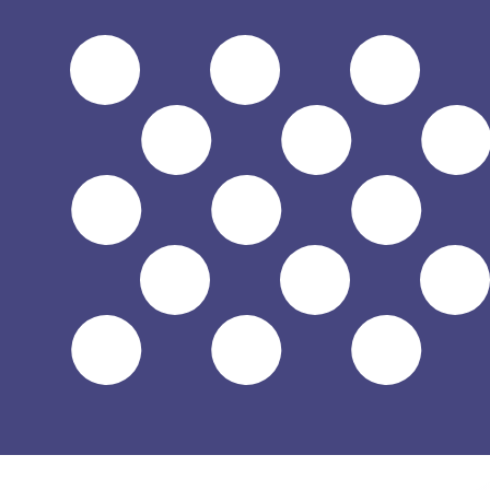
$
USD
-
Dólar americano
1.00
UGX
=
0,
000268
USD
Taxa de mercado médio às 10:08 UTC
Fale hoje com um especialista em câmbio.
Podemos super
Agendar chamada
Usamos a taxa de mercado médio no nosso Conversor. Is
Você sabia que é possível enviar dinheiro para o exterio
Inscreva-se hoje