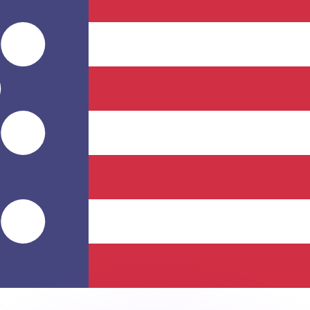
ar taxas concorrentes.
so é apenas para fins informativos. Você não pagará essa
r com a Xe?