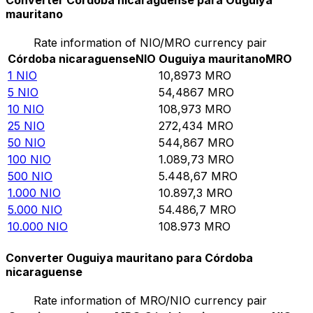
Converter Córdoba nicaraguense para Ouguiya
mauritano
Rate information of NIO/MRO currency pair
Córdoba nicaraguense
NIO
Ouguiya mauritano
MRO
1
NIO
10,8973
MRO
5
NIO
54,4867
MRO
10
NIO
108,973
MRO
25
NIO
272,434
MRO
50
NIO
544,867
MRO
100
NIO
1.089,73
MRO
500
NIO
5.448,67
MRO
1.000
NIO
10.897,3
MRO
5.000
NIO
54.486,7
MRO
10.000
NIO
108.973
MRO
Converter Ouguiya mauritano para Córdoba
nicaraguense
Rate information of MRO/NIO currency pair