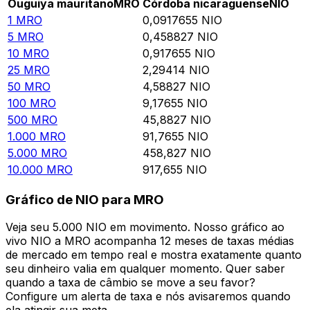
Ouguiya mauritano
MRO
Córdoba nicaraguense
NIO
1
MRO
0,0917655
NIO
5
MRO
0,458827
NIO
10
MRO
0,917655
NIO
25
MRO
2,29414
NIO
50
MRO
4,58827
NIO
100
MRO
9,17655
NIO
500
MRO
45,8827
NIO
1.000
MRO
91,7655
NIO
5.000
MRO
458,827
NIO
10.000
MRO
917,655
NIO
Gráfico de NIO para MRO
Veja seu 5.000 NIO em movimento. Nosso gráfico ao
vivo NIO a MRO acompanha 12 meses de taxas médias
de mercado em tempo real e mostra exatamente quanto
seu dinheiro valia em qualquer momento. Quer saber
quando a taxa de câmbio se move a seu favor?
Configure um alerta de taxa e nós avisaremos quando