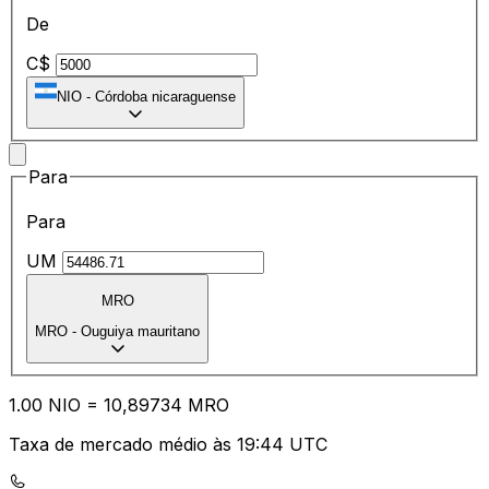
De
C$
NIO
-
Córdoba nicaraguense
Para
Para
UM
MRO
MRO
-
Ouguiya mauritano
1.00
NIO
=
10
,89734
MRO
Taxa de mercado médio às 19:44 UTC