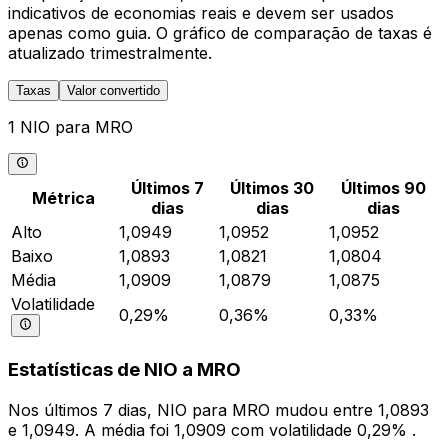
indicativos de economias reais e devem ser usados
apenas como guia. O gráfico de comparação de taxas é
atualizado trimestralmente.
Taxas
Valor convertido
1 NIO para MRO
Últimos 7
Últimos 30
Últimos 90
Métrica
dias
dias
dias
Alto
1,0949
1,0952
1,0952
Baixo
1,0893
1,0821
1,0804
Média
1,0909
1,0879
1,0875
Volatilidade
0,29%
0,36%
0,33%
Estatísticas de NIO a MRO
Nos últimos 7 dias, NIO para MRO mudou entre 1,0893
e 1,0949. A média foi 1,0909 com volatilidade 0,29% .