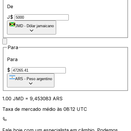
De
J$
JMD
-
Dólar jamaicano
Para
Para
$
ARS
-
Peso argentino
1.00
JMD
=
9,
453083
ARS
Taxa de mercado médio às 08:12 UTC
Fale hoje com um especialista em câmbio.
Podemos