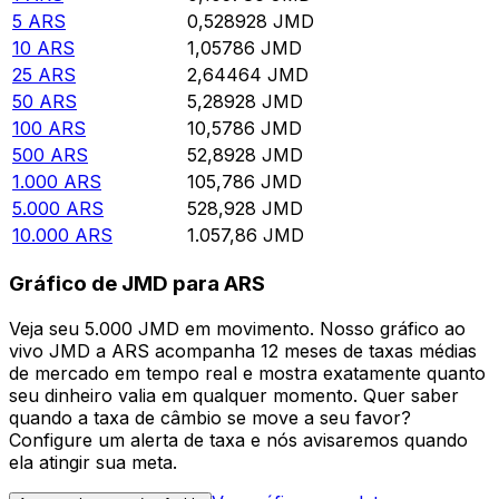
5
ARS
0,528928
JMD
10
ARS
1,05786
JMD
25
ARS
2,64464
JMD
50
ARS
5,28928
JMD
100
ARS
10,5786
JMD
500
ARS
52,8928
JMD
1.000
ARS
105,786
JMD
5.000
ARS
528,928
JMD
10.000
ARS
1.057,86
JMD
Gráfico de JMD para ARS
Veja seu 5.000 JMD em movimento. Nosso gráfico ao
vivo JMD a ARS acompanha 12 meses de taxas médias
de mercado em tempo real e mostra exatamente quanto
seu dinheiro valia em qualquer momento. Quer saber
quando a taxa de câmbio se move a seu favor?
Configure um alerta de taxa e nós avisaremos quando
ela atingir sua meta.