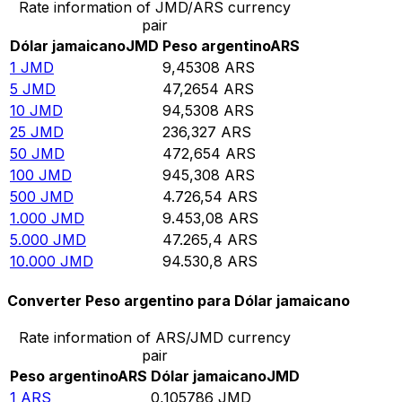
Rate information of JMD/ARS currency
pair
Dólar jamaicano
JMD
Peso argentino
ARS
1
JMD
9,45308
ARS
5
JMD
47,2654
ARS
10
JMD
94,5308
ARS
25
JMD
236,327
ARS
50
JMD
472,654
ARS
100
JMD
945,308
ARS
500
JMD
4.726,54
ARS
1.000
JMD
9.453,08
ARS
5.000
JMD
47.265,4
ARS
10.000
JMD
94.530,8
ARS
Converter Peso argentino para Dólar jamaicano
Rate information of ARS/JMD currency
pair
Peso argentino
ARS
Dólar jamaicano
JMD
1
ARS
0,105786
JMD