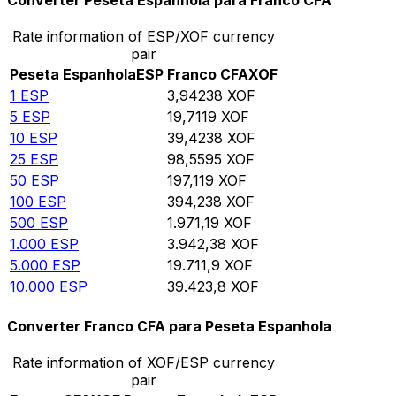
Converter Peseta Espanhola para Franco CFA
Rate information of ESP/XOF currency
pair
Peseta Espanhola
ESP
Franco CFA
XOF
1
ESP
3,94238
XOF
5
ESP
19,7119
XOF
10
ESP
39,4238
XOF
25
ESP
98,5595
XOF
50
ESP
197,119
XOF
100
ESP
394,238
XOF
500
ESP
1.971,19
XOF
1.000
ESP
3.942,38
XOF
5.000
ESP
19.711,9
XOF
10.000
ESP
39.423,8
XOF
Converter Franco CFA para Peseta Espanhola
Rate information of XOF/ESP currency
pair