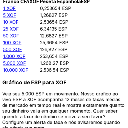
Franco CFA
XOF
Peseta Espanhola
ESP
1
XOF
0,253654
ESP
5
XOF
1,26827
ESP
10
XOF
2,53654
ESP
25
XOF
6,34135
ESP
50
XOF
12,6827
ESP
100
XOF
25,3654
ESP
500
XOF
126,827
ESP
1.000
XOF
253,654
ESP
5.000
XOF
1.268,27
ESP
10.000
XOF
2.536,54
ESP
Gráfico de ESP para XOF
Veja seu 5.000 ESP em movimento. Nosso gráfico ao
vivo ESP a XOF acompanha 12 meses de taxas médias
de mercado em tempo real e mostra exatamente quanto
seu dinheiro valia em qualquer momento. Quer saber
quando a taxa de câmbio se move a seu favor?
Configure um alerta de taxa e nós avisaremos quando