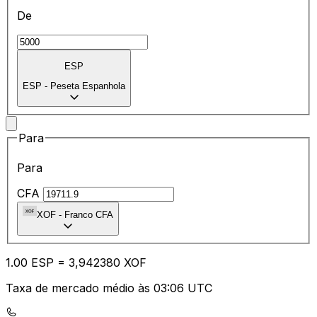
De
ESP
ESP
-
Peseta Espanhola
Para
Para
CFA
XOF
-
Franco CFA
1.00
ESP
=
3,
942380
XOF
Taxa de mercado médio às 03:06 UTC