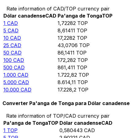
Rate information of CAD/TOP currency pair
Dólar canadense
CAD
Pa'anga de Tonga
TOP
1
CAD
1,72282
TOP
5
CAD
8,61411
TOP
10
CAD
17,2282
TOP
25
CAD
43,0706
TOP
50
CAD
86,1411
TOP
100
CAD
172,282
TOP
500
CAD
861,411
TOP
1.000
CAD
1.722,82
TOP
5.000
CAD
8.614,11
TOP
10.000
CAD
17.228,2
TOP
Converter Pa'anga de Tonga para Dólar canadense
Rate information of TOP/CAD currency pair
Pa'anga de Tonga
TOP
Dólar canadense
CAD
1
TOP
0,580443
CAD
5
TOP
2,90221
CAD