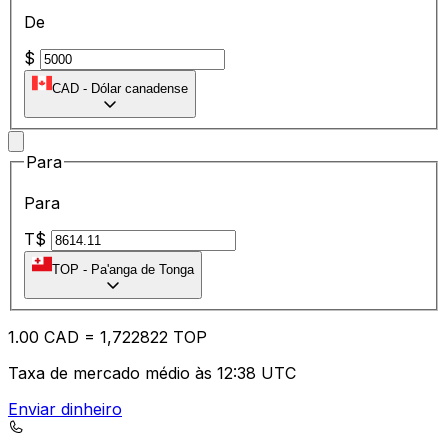
De
$
CAD
-
Dólar canadense
Para
Para
T$
TOP
-
Pa'anga de Tonga
1.00
CAD
=
1,
722822
TOP
Taxa de mercado médio às 12:38 UTC
Enviar dinheiro