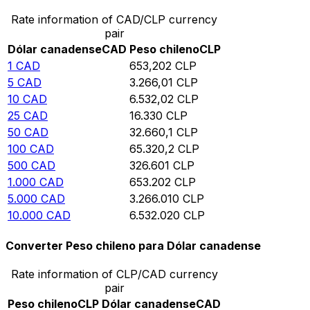
Rate information of CAD/CLP currency
pair
Dólar canadense
CAD
Peso chileno
CLP
1
CAD
653,202
CLP
5
CAD
3.266,01
CLP
10
CAD
6.532,02
CLP
25
CAD
16.330
CLP
50
CAD
32.660,1
CLP
100
CAD
65.320,2
CLP
500
CAD
326.601
CLP
1.000
CAD
653.202
CLP
5.000
CAD
3.266.010
CLP
10.000
CAD
6.532.020
CLP
Converter Peso chileno para Dólar canadense
Rate information of CLP/CAD currency
pair
Peso chileno
CLP
Dólar canadense
CAD