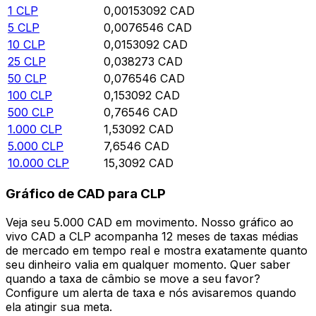
1
CLP
0,00153092
CAD
5
CLP
0,0076546
CAD
10
CLP
0,0153092
CAD
25
CLP
0,038273
CAD
50
CLP
0,076546
CAD
100
CLP
0,153092
CAD
500
CLP
0,76546
CAD
1.000
CLP
1,53092
CAD
5.000
CLP
7,6546
CAD
10.000
CLP
15,3092
CAD
Gráfico de CAD para CLP
Veja seu 5.000 CAD em movimento. Nosso gráfico ao
vivo CAD a CLP acompanha 12 meses de taxas médias
de mercado em tempo real e mostra exatamente quanto
seu dinheiro valia em qualquer momento. Quer saber
quando a taxa de câmbio se move a seu favor?
Configure um alerta de taxa e nós avisaremos quando
ela atingir sua meta.