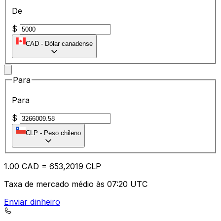
De
$
CAD
-
Dólar canadense
Para
Para
$
CLP
-
Peso chileno
1.00
CAD
=
65
3,2019
CLP
Taxa de mercado médio às 07:20 UTC
Enviar dinheiro