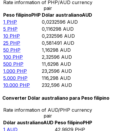
Rate information of PHP/AUD currency
pair
Peso filipino
PHP
Dólar australiano
AUD
1
PHP
0,0232596
AUD
5
PHP
0,116298
AUD
10
PHP
0,232596
AUD
25
PHP
0,581491
AUD
50
PHP
1,16298
AUD
100
PHP
2,32596
AUD
500
PHP
11,6298
AUD
1.000
PHP
23,2596
AUD
5.000
PHP
116,298
AUD
10.000
PHP
232,596
AUD
Converter Dólar australiano para Peso filipino
Rate information of AUD/PHP currency
pair
Dólar australiano
AUD
Peso filipino
PHP
1
AUD
42,9929
PHP