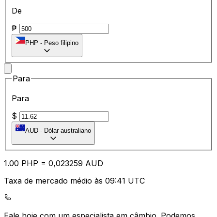
De
₱
PHP
-
Peso filipino
Para
Para
$
AUD
-
Dólar australiano
1.00
PHP
=
0,
023259
AUD
Taxa de mercado médio às 09:41 UTC
Fale hoje com um especialista em câmbio.
Podemos