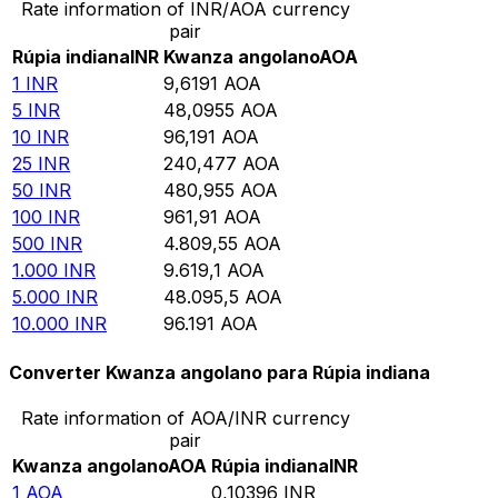
Rate information of INR/AOA currency
pair
Rúpia indiana
INR
Kwanza angolano
AOA
1
INR
9,6191
AOA
5
INR
48,0955
AOA
10
INR
96,191
AOA
25
INR
240,477
AOA
50
INR
480,955
AOA
100
INR
961,91
AOA
500
INR
4.809,55
AOA
1.000
INR
9.619,1
AOA
5.000
INR
48.095,5
AOA
10.000
INR
96.191
AOA
Converter Kwanza angolano para Rúpia indiana
Rate information of AOA/INR currency
pair
Kwanza angolano
AOA
Rúpia indiana
INR
1
AOA
0,10396
INR