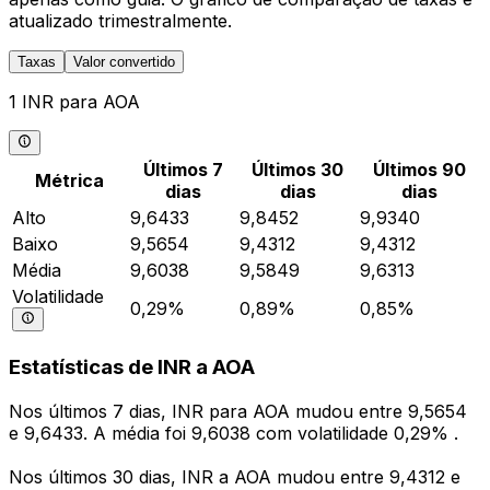
atualizado trimestralmente.
Taxas
Valor convertido
1 INR para AOA
Últimos 7
Últimos 30
Últimos 90
Métrica
dias
dias
dias
Alto
9,6433
9,8452
9,9340
Baixo
9,5654
9,4312
9,4312
Média
9,6038
9,5849
9,6313
Volatilidade
0,29%
0,89%
0,85%
Estatísticas de INR a AOA
Nos últimos 7 dias, INR para AOA mudou entre 9,5654
e 9,6433. A média foi 9,6038 com volatilidade 0,29% .
Nos últimos 30 dias, INR a AOA mudou entre 9,4312 e