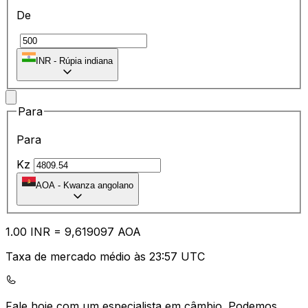
De
₹
INR
-
Rúpia indiana
Para
Para
Kz
AOA
-
Kwanza angolano
1.00
INR
=
9,
619097
AOA
Taxa de mercado médio às 23:57 UTC
Fale hoje com um especialista em câmbio.
Podemos