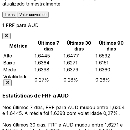
atualizado trimestralmente.
Taxas
Valor convertido
1 FRF para AUD
Últimos 7
Últimos 30
Últimos 90
Métrica
dias
dias
dias
Alto
1,6445
1,6477
1,6592
Baixo
1,6364
1,6271
1,6151
Média
1,6398
1,6379
1,6360
Volatilidade
0,27%
0,28%
0,26%
Estatísticas de FRF a AUD
Nos últimos 7 dias, FRF para AUD mudou entre 1,6364
e 1,6445. A média foi 1,6398 com volatilidade 0,27% .
Nos últimos 30 dias, FRF a AUD mudou entre 1,6271 e