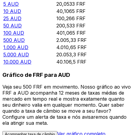
5
AUD
20,0533
FRF
10
AUD
40,1065
FRF
25
AUD
100,266
FRF
50
AUD
200,533
FRF
100
AUD
401,065
FRF
500
AUD
2.005,33
FRF
1.000
AUD
4.010,65
FRF
5.000
AUD
20.053,3
FRF
10.000
AUD
40.106,5
FRF
Gráfico de FRF para AUD
Veja seu 500 FRF em movimento. Nosso gráfico ao vivo
FRF a AUD acompanha 12 meses de taxas médias de
mercado em tempo real e mostra exatamente quanto
seu dinheiro valia em qualquer momento. Quer saber
quando a taxa de câmbio se move a seu favor?
Configure um alerta de taxa e nós avisaremos quando
ela atingir sua meta.
Ver gráfico completo
Acompanhar taxa de câmbio