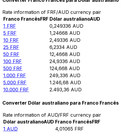
Converter Franco Francês para Dólar australiano
Rate information of FRF/AUD currency pair
Franco Francês
FRF
Dólar australiano
AUD
1
FRF
0,249336
AUD
5
FRF
1,24668
AUD
10
FRF
2,49336
AUD
25
FRF
6,2334
AUD
50
FRF
12,4668
AUD
100
FRF
24,9336
AUD
500
FRF
124,668
AUD
1.000
FRF
249,336
AUD
5.000
FRF
1.246,68
AUD
10.000
FRF
2.493,36
AUD
Converter Dólar australiano para Franco Francês
Rate information of AUD/FRF currency pair
Dólar australiano
AUD
Franco Francês
FRF
1
AUD
4,01065
FRF