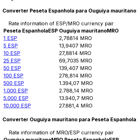
Converter Peseta Espanhola para Ouguiya mauritano
Rate information of ESP/MRO currency pair
Peseta Espanhola
ESP
Ouguiya mauritano
MRO
1
ESP
2,78814
MRO
5
ESP
13,9407
MRO
10
ESP
27,8814
MRO
25
ESP
69,7035
MRO
50
ESP
139,407
MRO
100
ESP
278,814
MRO
500
ESP
1.394,07
MRO
1.000
ESP
2.788,14
MRO
5.000
ESP
13.940,7
MRO
10.000
ESP
27.881,4
MRO
Converter Ouguiya mauritano para Peseta Espanhola
Rate information of MRO/ESP currency pair
Ouguiya mauritano
MRO
Peseta Espanhola
ESP