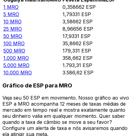
1
MRO
0,358662
ESP
5
MRO
1,79331
ESP
10
MRO
3,58662
ESP
25
MRO
8,96656
ESP
50
MRO
17,9331
ESP
100
MRO
35,8662
ESP
500
MRO
179,331
ESP
1.000
MRO
358,662
ESP
5.000
MRO
1.793,31
ESP
10.000
MRO
3.586,62
ESP
Gráfico de ESP para MRO
Veja seu 50 ESP em movimento. Nosso gráfico ao vivo
ESP a MRO acompanha 12 meses de taxas médias de
mercado em tempo real e mostra exatamente quanto
seu dinheiro valia em qualquer momento. Quer saber
quando a taxa de câmbio se move a seu favor?
Configure um alerta de taxa e nós avisaremos quando
ela atingir sua meta.