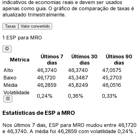
indicativos de economias reais e devem ser usados
apenas como guia. O gráfico de comparação de taxas é
atualizado trimestralmente.
Taxas
Valor convertido
1 ESP para MRO
Últimos 7
Últimos 30
Últimos 90
Métrica
dias
dias
dias
Alto
46,3740
46,3740
47,0575
Baixo
46,1720
45,3487
45,2703
Média
46,2859
45,8249
46,0516
Volatilidade
0,24%
0,36%
0,33%
Estatísticas de ESP a MRO
Nos últimos 7 dias, ESP para MRO mudou entre 46,1720
e 46,3740. A média foi 46,2859 com volatilidade 0,24% .