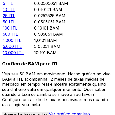
5
ITL
0,00505051
BAM
10
ITL
0,010101
BAM
25
ITL
0,0252525
BAM
50
ITL
0,0505051
BAM
100
ITL
0,10101
BAM
500
ITL
0,505051
BAM
1.000
ITL
1,0101
BAM
5.000
ITL
5,05051
BAM
10.000
ITL
10,101
BAM
Gráfico de BAM para ITL
Veja seu 50 BAM em movimento. Nosso gráfico ao vivo
BAM a ITL acompanha 12 meses de taxas médias de
mercado em tempo real e mostra exatamente quanto
seu dinheiro valia em qualquer momento. Quer saber
quando a taxa de câmbio se move a seu favor?
Configure um alerta de taxa e nós avisaremos quando
ela atingir sua meta.
Ver gráfico completo
Acompanhar taxa de câmbio