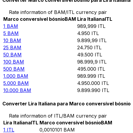
Converter Marco conversível bósnio para Lira Italiana
Rate information of BAM/ITL currency pair
Marco conversível bósnio
BAM
Lira Italiana
ITL
1
BAM
989,999
ITL
5
BAM
4.950
ITL
10
BAM
9.899,99
ITL
25
BAM
24.750
ITL
50
BAM
49.500
ITL
100
BAM
98.999,9
ITL
500
BAM
495.000
ITL
1.000
BAM
989.999
ITL
5.000
BAM
4.950.000
ITL
10.000
BAM
9.899.990
ITL
Converter Lira Italiana para Marco conversível bósnio
Rate information of ITL/BAM currency pair
Lira Italiana
ITL
Marco conversível bósnio
BAM
1
ITL
0,0010101
BAM