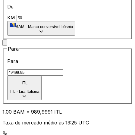
De
KM
BAM
-
Marco conversível bósnio
Para
Para
ITL
ITL
-
Lira Italiana
1.00
BAM
=
98
9,9991
ITL
Taxa de mercado médio às 13:25 UTC