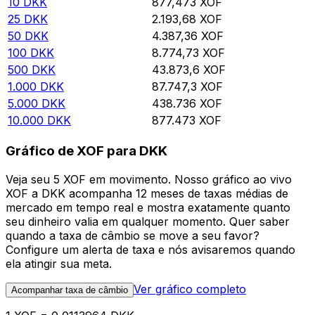
10
DKK
877,473
XOF
25
DKK
2.193,68
XOF
50
DKK
4.387,36
XOF
100
DKK
8.774,73
XOF
500
DKK
43.873,6
XOF
1.000
DKK
87.747,3
XOF
5.000
DKK
438.736
XOF
10.000
DKK
877.473
XOF
Gráfico de XOF para DKK
Veja seu 5 XOF em movimento. Nosso gráfico ao vivo
XOF a DKK acompanha 12 meses de taxas médias de
mercado em tempo real e mostra exatamente quanto
seu dinheiro valia em qualquer momento. Quer saber
quando a taxa de câmbio se move a seu favor?
Configure um alerta de taxa e nós avisaremos quando
ela atingir sua meta.
Ver gráfico completo
Acompanhar taxa de câmbio