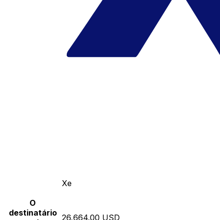
Xe
O
destinatário
26,664.00 USD