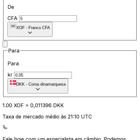
De
CFA
XOF
-
Franco CFA
Para
Para
kr
DKK
-
Coroa dinamarquesa
1.00
XOF
=
0,
011396
DKK
Taxa de mercado médio às 21:10 UTC
Fale hoje com um especialista em câmbio.
Podemos