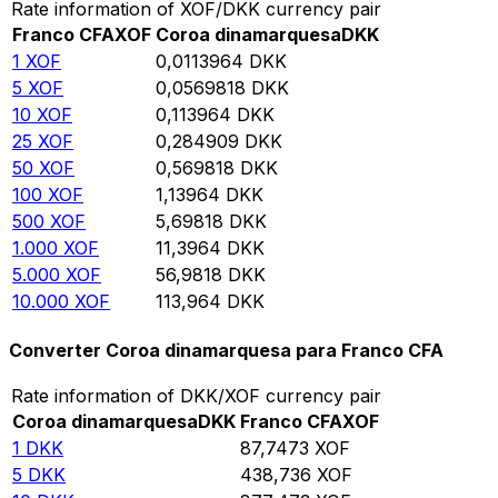
Rate information of XOF/DKK currency pair
Franco CFA
XOF
Coroa dinamarquesa
DKK
1
XOF
0,0113964
DKK
5
XOF
0,0569818
DKK
10
XOF
0,113964
DKK
25
XOF
0,284909
DKK
50
XOF
0,569818
DKK
100
XOF
1,13964
DKK
500
XOF
5,69818
DKK
1.000
XOF
11,3964
DKK
5.000
XOF
56,9818
DKK
10.000
XOF
113,964
DKK
Converter Coroa dinamarquesa para Franco CFA
Rate information of DKK/XOF currency pair
Coroa dinamarquesa
DKK
Franco CFA
XOF
1
DKK
87,7473
XOF
5
DKK
438,736
XOF