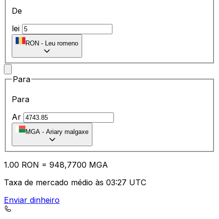
De
lei
RON
-
Leu romeno
Para
Para
Ar
MGA
-
Ariary malgaxe
1.00
RON
=
94
8,7700
MGA
Taxa de mercado médio às 03:27 UTC
Enviar dinheiro