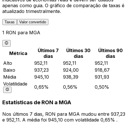
apenas como guia. O gráfico de comparação de taxas é
atualizado trimestralmente.
Taxas
Valor convertido
1 RON para MGA
Últimos 7
Últimos 30
Últimos 90
Métrica
dias
dias
dias
Alto
952,11
952,11
952,11
Baixo
937,23
924,00
918,67
Média
945,10
938,39
931,93
Volatilidade
0,65%
0,56%
0,50%
Estatísticas de RON a MGA
Nos últimos 7 dias, RON para MGA mudou entre 937,23
e 952,11. A média foi 945,10 com volatilidade 0,65% .