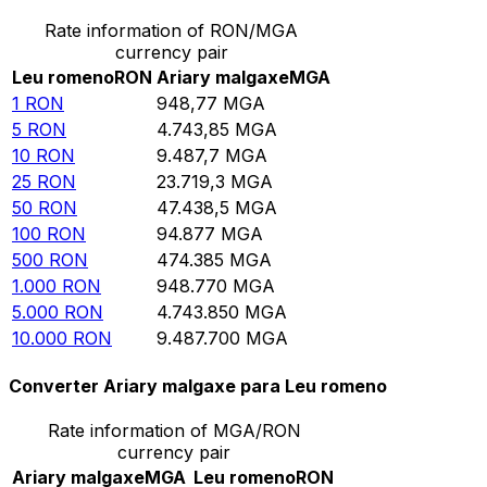
Rate information of RON/MGA
currency pair
Leu romeno
RON
Ariary malgaxe
MGA
1
RON
948,77
MGA
5
RON
4.743,85
MGA
10
RON
9.487,7
MGA
25
RON
23.719,3
MGA
50
RON
47.438,5
MGA
100
RON
94.877
MGA
500
RON
474.385
MGA
1.000
RON
948.770
MGA
5.000
RON
4.743.850
MGA
10.000
RON
9.487.700
MGA
Converter Ariary malgaxe para Leu romeno
Rate information of MGA/RON
currency pair
Ariary malgaxe
MGA
Leu romeno
RON