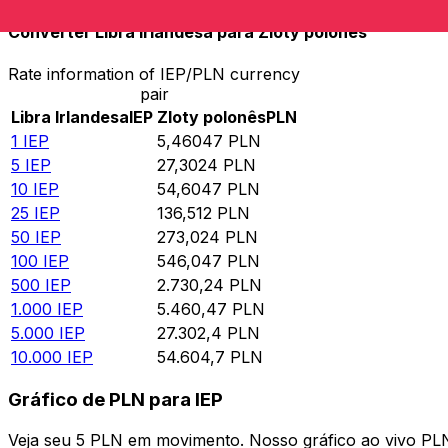
Converter Libra Irlandesa para Zloty polonês
Rate information of IEP/PLN currency
pair
Libra Irlandesa
IEP
Zloty polonês
PLN
1
IEP
5,46047
PLN
5
IEP
27,3024
PLN
10
IEP
54,6047
PLN
25
IEP
136,512
PLN
50
IEP
273,024
PLN
100
IEP
546,047
PLN
500
IEP
2.730,24
PLN
1.000
IEP
5.460,47
PLN
5.000
IEP
27.302,4
PLN
10.000
IEP
54.604,7
PLN
Gráfico de PLN para IEP
Veja seu 5 PLN em movimento. Nosso gráfico ao vivo PL