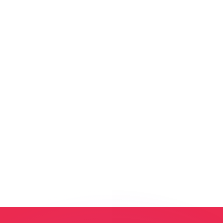
ar taxas concorrentes.
so é apenas para fins informativos. Você não pagará essa
r com a Xe?