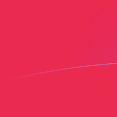
Taxas de câmbio de PLN para IEP hoj
Converter Zloty polonês para Libra Irlandesa
Rate information of PLN/IEP currency
pair
Zloty polonês
PLN
Libra Irlandesa
IEP
1
PLN
0,183134
IEP
5
PLN
0,915672
IEP
10
PLN
1,83134
IEP
25
PLN
4,57836
IEP
50
PLN
9,15672
IEP
100
PLN
18,3134
IEP
500
PLN
91,5672
IEP
1.000
PLN
183,134
IEP
5.000
PLN
915,672
IEP
10.000
PLN
1.831,34
IEP