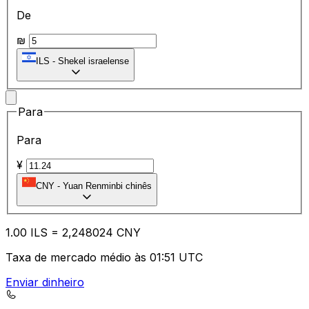
De
₪
ILS
-
Shekel israelense
Para
Para
¥
CNY
-
Yuan Renminbi chinês
1.00
ILS
=
2,
248024
CNY
Taxa de mercado médio às 01:51 UTC
Enviar dinheiro