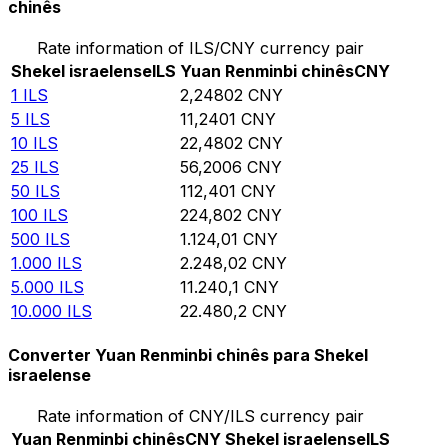
chinês
Rate information of ILS/CNY currency pair
Shekel israelense
ILS
Yuan Renminbi chinês
CNY
1
ILS
2,24802
CNY
5
ILS
11,2401
CNY
10
ILS
22,4802
CNY
25
ILS
56,2006
CNY
50
ILS
112,401
CNY
100
ILS
224,802
CNY
500
ILS
1.124,01
CNY
1.000
ILS
2.248,02
CNY
5.000
ILS
11.240,1
CNY
10.000
ILS
22.480,2
CNY
Converter Yuan Renminbi chinês para Shekel
israelense
Rate information of CNY/ILS currency pair
Yuan Renminbi chinês
CNY
Shekel israelense
ILS