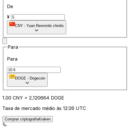
De
¥
CNY
-
Yuan Renminbi chinês
Para
Para
DOGE
-
Dogecoin
1.00
CNY
=
2,
120664
DOGE
Taxa de mercado médio às 12:26 UTC
Comprar criptografiaKraken