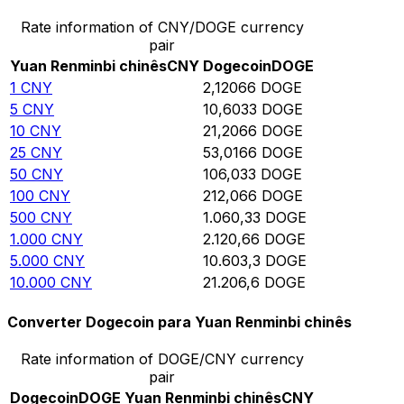
Rate information of CNY/DOGE currency
pair
Yuan Renminbi chinês
CNY
Dogecoin
DOGE
1
CNY
2,12066
DOGE
5
CNY
10,6033
DOGE
10
CNY
21,2066
DOGE
25
CNY
53,0166
DOGE
50
CNY
106,033
DOGE
100
CNY
212,066
DOGE
500
CNY
1.060,33
DOGE
1.000
CNY
2.120,66
DOGE
5.000
CNY
10.603,3
DOGE
10.000
CNY
21.206,6
DOGE
Converter Dogecoin para Yuan Renminbi chinês
Rate information of DOGE/CNY currency
pair
Dogecoin
DOGE
Yuan Renminbi chinês
CNY