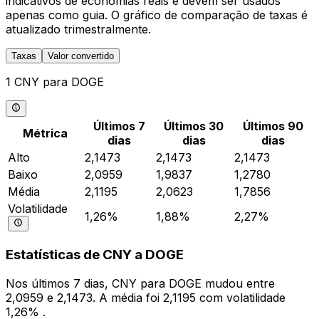
indicativos de economias reais e devem ser usados
apenas como guia. O gráfico de comparação de taxas é
atualizado trimestralmente.
Taxas
Valor convertido
1 CNY para DOGE
Últimos 7
Últimos 30
Últimos 90
Métrica
dias
dias
dias
Alto
2,1473
2,1473
2,1473
Baixo
2,0959
1,9837
1,2780
Média
2,1195
2,0623
1,7856
Volatilidade
1,26%
1,88%
2,27%
Estatísticas de CNY a DOGE
Nos últimos 7 dias, CNY para DOGE mudou entre
2,0959 e 2,1473. A média foi 2,1195 com volatilidade
1,26% .