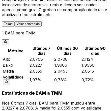
indicativos de economias reais e devem ser usados
apenas como guia. O gráfico de comparação de taxas é
atualizado trimestralmente.
Taxas
Valor convertido
1 BAM para TMM
Últimos 7
Últimos 30
Últimos 90
Métrica
dias
dias
dias
Alto
2,0708
2,0708
2,1124
Baixo
2,0227
1,9986
1,9986
Média
2,0555
2,0453
2,0615
Volatilidade
1,07%
0,78%
0,72%
Estatísticas de BAM a TMM
Nos últimos 7 dias, BAM para TMM mudou entre
2,0227 e 2,0708. A média foi 2,0555 com volatilidade