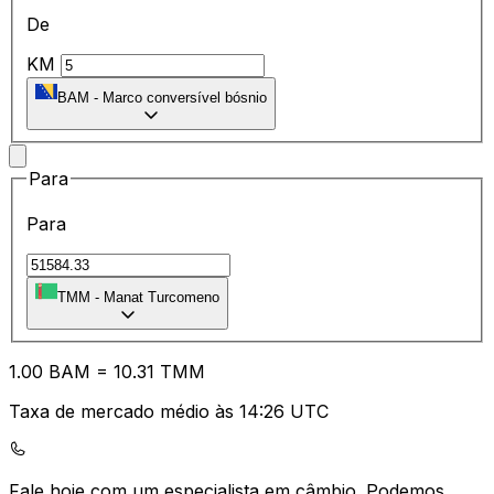
De
KM
BAM
-
Marco conversível bósnio
Para
Para
TMM
-
Manat Turcomeno
1.00
BAM
=
10.31
TMM
Taxa de mercado médio às 14:26 UTC
Fale hoje com um especialista em câmbio.
Podemos