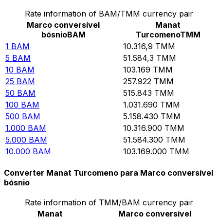
Rate information of BAM/TMM currency pair
Marco conversível
Manat
bósnio
BAM
Turcomeno
TMM
1
BAM
10.316,9
TMM
5
BAM
51.584,3
TMM
10
BAM
103.169
TMM
25
BAM
257.922
TMM
50
BAM
515.843
TMM
100
BAM
1.031.690
TMM
500
BAM
5.158.430
TMM
1.000
BAM
10.316.900
TMM
5.000
BAM
51.584.300
TMM
10.000
BAM
103.169.000
TMM
Converter Manat Turcomeno para Marco conversível
bósnio
Rate information of TMM/BAM currency pair
Manat
Marco conversível