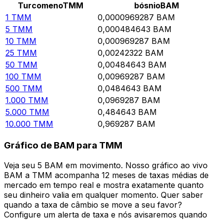
Turcomeno
TMM
bósnio
BAM
1
TMM
0,0000969287
BAM
5
TMM
0,000484643
BAM
10
TMM
0,000969287
BAM
25
TMM
0,00242322
BAM
50
TMM
0,00484643
BAM
100
TMM
0,00969287
BAM
500
TMM
0,0484643
BAM
1.000
TMM
0,0969287
BAM
5.000
TMM
0,484643
BAM
10.000
TMM
0,969287
BAM
Gráfico de BAM para TMM
Veja seu 5 BAM em movimento. Nosso gráfico ao vivo
BAM a TMM acompanha 12 meses de taxas médias de
mercado em tempo real e mostra exatamente quanto
seu dinheiro valia em qualquer momento. Quer saber
quando a taxa de câmbio se move a seu favor?
Configure um alerta de taxa e nós avisaremos quando