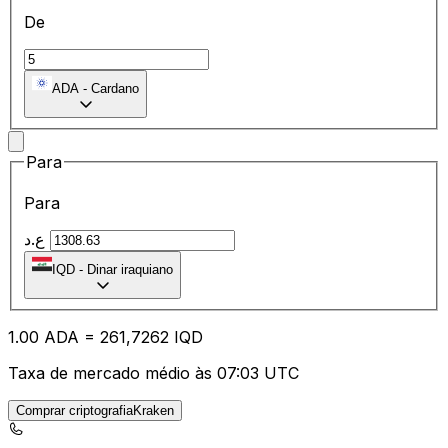
De
ADA
-
Cardano
Para
Para
ع.د
IQD
-
Dinar iraquiano
1.00
ADA
=
26
1,7262
IQD
Taxa de mercado médio às 07:03 UTC
Comprar criptografiaKraken