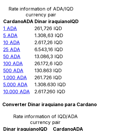
Rate information of ADA/IQD
currency pair
Cardano
ADA
Dinar iraquiano
IQD
1
ADA
261,726
IQD
5
ADA
1.308,63
IQD
10
ADA
2.617,26
IQD
25
ADA
6.543,16
IQD
50
ADA
13.086,3
IQD
100
ADA
26.172,6
IQD
500
ADA
130.863
IQD
1.000
ADA
261.726
IQD
5.000
ADA
1.308.630
IQD
10.000
ADA
2.617.260
IQD
Converter Dinar iraquiano para Cardano
Rate information of IQD/ADA
currency pair
Dinar iraquiano
IQD
Cardano
ADA