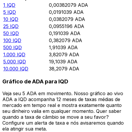
1
IQD
0,00382079
ADA
5
IQD
0,0191039
ADA
10
IQD
0,0382079
ADA
25
IQD
0,0955196
ADA
50
IQD
0,191039
ADA
100
IQD
0,382079
ADA
500
IQD
1,91039
ADA
1.000
IQD
3,82079
ADA
5.000
IQD
19,1039
ADA
10.000
IQD
38,2079
ADA
Gráfico de ADA para IQD
Veja seu 5 ADA em movimento. Nosso gráfico ao vivo
ADA a IQD acompanha 12 meses de taxas médias de
mercado em tempo real e mostra exatamente quanto
seu dinheiro valia em qualquer momento. Quer saber
quando a taxa de câmbio se move a seu favor?
Configure um alerta de taxa e nós avisaremos quando
ela atingir sua meta.