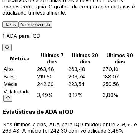
indicativos de economias reais e devem ser usados
apenas como guia. O gráfico de comparação de taxas é
atualizado trimestralmente.
Taxas
Valor convertido
1 ADA para IQD
Últimos 7
Últimos 30
Últimos 90
Métrica
dias
dias
dias
Alto
263,48
263,48
370,10
Baixo
219,50
203,74
188,07
Média
242,30
223,54
250,58
Volatilidade
3,49%
3,17%
3,80%
Estatísticas de ADA a IQD
Nos últimos 7 dias, ADA para IQD mudou entre 219,50 e
263,48. A média foi 242,30 com volatilidade 3,49% .