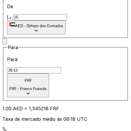
De
د.إ
AED
-
Dirham dos Emirados
Para
Para
FRF
FRF
-
Franco Francês
1.00
AED
=
1,
545218
FRF
Taxa de mercado médio às 06:18 UTC