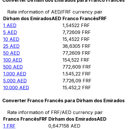
Converter Dirham dos Emirados para Franco Francês
Rate information of AED/FRF currency pair
Dirham dos Emirados
AED
Franco Francês
FRF
1
AED
1,54522
FRF
5
AED
7,72609
FRF
10
AED
15,4522
FRF
25
AED
38,6305
FRF
50
AED
77,2609
FRF
100
AED
154,522
FRF
500
AED
772,609
FRF
1.000
AED
1.545,22
FRF
5.000
AED
7.726,09
FRF
10.000
AED
15.452,2
FRF
Converter Franco Francês para Dirham dos Emirados
Rate information of FRF/AED currency pair
Franco Francês
FRF
Dirham dos Emirados
AED
1
FRF
0,647158
AED