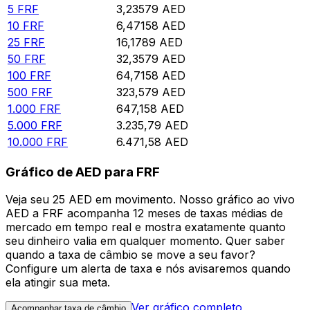
5
FRF
3,23579
AED
10
FRF
6,47158
AED
25
FRF
16,1789
AED
50
FRF
32,3579
AED
100
FRF
64,7158
AED
500
FRF
323,579
AED
1.000
FRF
647,158
AED
5.000
FRF
3.235,79
AED
10.000
FRF
6.471,58
AED
Gráfico de AED para FRF
Veja seu 25 AED em movimento. Nosso gráfico ao vivo
AED a FRF acompanha 12 meses de taxas médias de
mercado em tempo real e mostra exatamente quanto
seu dinheiro valia em qualquer momento. Quer saber
quando a taxa de câmbio se move a seu favor?
Configure um alerta de taxa e nós avisaremos quando
ela atingir sua meta.
Ver gráfico completo
Acompanhar taxa de câmbio