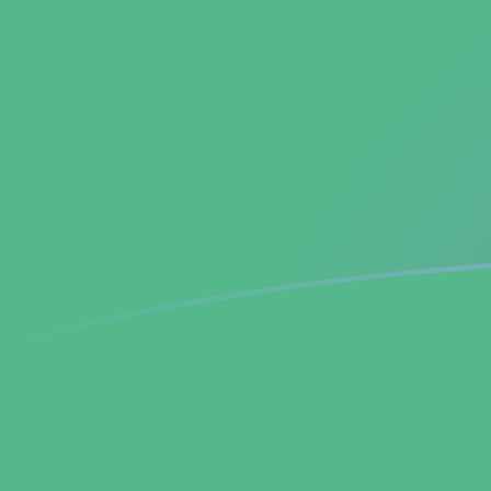
Taxas de câmbio de ADA para BCH ho
Converter Cardano para Bitcoin Cash
Rate information of ADA/BCH
currency pair
Cardano
ADA
Bitcoin Cash
BCH
1
ADA
0,000936225
BCH
5
ADA
0,00468112
BCH
10
ADA
0,00936225
BCH
25
ADA
0,0234056
BCH
50
ADA
0,0468112
BCH
100
ADA
0,0936225
BCH
500
ADA
0,468112
BCH
1.000
ADA
0,936225
BCH
5.000
ADA
4,68112
BCH
10.000
ADA
9,36225
BCH