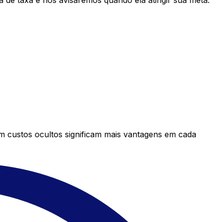
 de taxa e nós avisaremos quando ela atingir sua meta.
em custos ocultos significam mais vantagens em cada