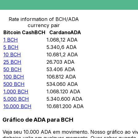
Converter Bitcoin Cash para Cardano
Rate information of BCH/ADA
currency pair
Bitcoin Cash
BCH
Cardano
ADA
1
BCH
1.068,12
ADA
5
BCH
5.340,6
ADA
10
BCH
10.681,2
ADA
25
BCH
26.703
ADA
50
BCH
53.406
ADA
100
BCH
106.812
ADA
500
BCH
534.060
ADA
1.000
BCH
1.068.120
ADA
5.000
BCH
5.340.600
ADA
10.000
BCH
10.681.200
ADA
Gráfico de ADA para BCH
Veja seu 10.000 ADA em movimento. Nosso gráfico ao v