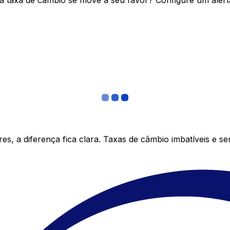
 taxa de câmbio se move a seu favor? Configure um alerta
s, a diferença fica clara. Taxas de câmbio imbatíveis e s