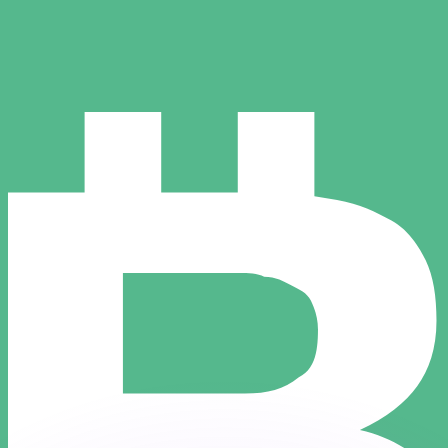
ar taxas concorrentes.
so é apenas para fins informativos. Você não pagará essa
r com a Xe?